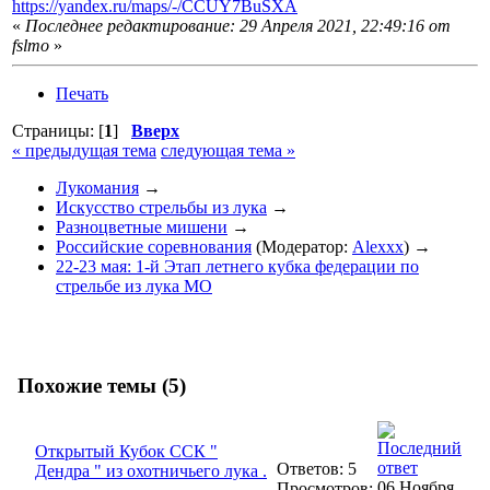
https://yandex.ru/maps/-/CCUY7BuSXA
«
Последнее редактирование: 29 Апреля 2021, 22:49:16 от
fslmo
»
Печать
Страницы: [
1
]
Вверх
« предыдущая тема
следующая тема »
Лукомания
→
Искусство стрельбы из лука
→
Разноцветные мишени
→
Российские соревнования
(Модератор:
Alexxx
) →
22-23 мая: 1-й Этап летнего кубка федерации по
стрельбе из лука МО
Похожие темы (5)
Открытый Кубок ССК "
Ответов: 5
Дендра " из охотничьего лука .
06 Ноября
Просмотров: