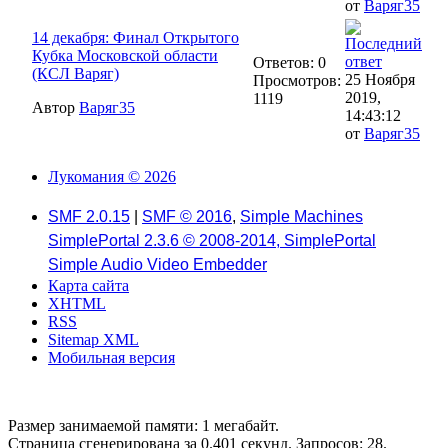
от
Варяг35
14 декабря: Финал Открытого
Кубка Московской области
Ответов: 0
(КСЛ Варяг)
25 Ноября
Просмотров:
2019,
1119
Автор
Варяг35
14:43:12
от
Варяг35
Лукомания © 2026
SMF 2.0.15
|
SMF © 2016
,
Simple Machines
SimplePortal 2.3.6 © 2008-2014, SimplePortal
Simple Audio Video Embedder
Карта сайта
XHTML
RSS
Sitemap XML
Мобильная версия
Размер занимаемой памяти: 1 мегабайт.
Страница сгенерирована за 0.401 секунд. Запросов: 28.