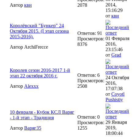
2014,
Автор
квн
2078
15:16:29
от
квн
Королёвский "Бункер" 24
Октября 2015. (I этап сезона
Ответов: 91
2015-2016).
01 Февраля
Просмотров:
2016,
8376
Автор ArchiFrecce
23:15:46
от
Grad
Королев сезон 2016-2017 1-й
Ответов: 6
этап 22 октября 2016 г.
24 Октября
Просмотров:
2016,
Автор
Alexxx
2508
17:07:38
от
Coyotl
Pushistiy
10 февраля - Кубок КСЛ Варяг
Ответов: 0
- 1-й этап - Традиция
29 Января
Просмотров:
2019,
Автор
Варяг35
1255
18:00:44