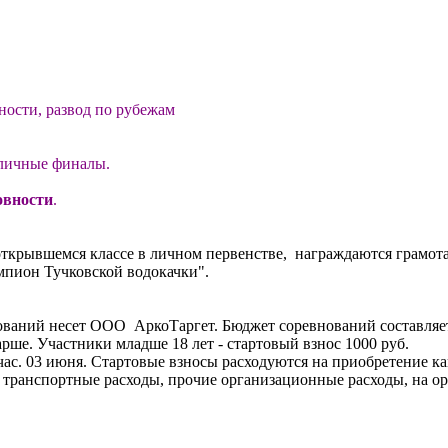
ности, развод по рубежам
 личные финалы.
овности
.
открывшемся классе в личном первенстве, награждаются грамот
мпион Тучковской водокачки".
ний несет ООО АркоТаргет. Бюджет соревнований составляетс
тарше. Участники младше 18 лет - стартовый взнос 1000 руб.
час. 03 июня. Стартовые взносы расходуются на приобретение к
 транспортные расходы, прочие организационные расходы, на ор