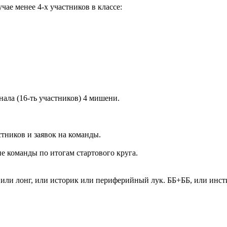
ае менее 4-х участников в классе:
ала (16-ть участников) 4 мишени.
стников и заявок на команды.
ие команды по итогам стартового круга.
 или лонг, или историк или периферийный лук. ББ+ББ, или инст