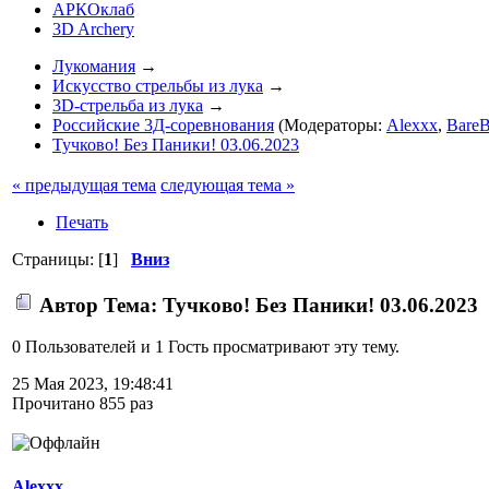
АРКОклаб
3D Archery
Лукомания
→
Искусство стрельбы из лука
→
3D-стрельба из лука
→
Российские 3Д-соревнования
(Модераторы:
Alexxx
,
BareB
Тучково! Без Паники! 03.06.2023
« предыдущая тема
следующая тема »
Печать
Страницы: [
1
]
Вниз
Автор
Тема: Тучково! Без Паники! 03.06.2023 
0 Пользователей и 1 Гость просматривают эту тему.
25 Мая 2023, 19:48:41
Прочитано 855 раз
Alexxx