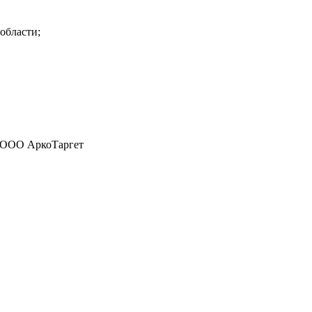
области;
а ООО АркоТаргет