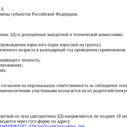
КА
смены субъектов Российской Федерации.
плины 3Д) и допущенные мандатной и технической комиссиями;
провождении взрослого (один взрослый на группу).
вленного возраста в календарный год проведения соревнования.
веряющего личность;
евнованиях;
иях;
 согласием на персональную ответственность за соблюдение тех
ершеннолетними участниками возлагается на их родителей/опекун
рельбе из лука (дисциплина 3Д) направляются, не позднее 18 апр
водится через гугл-форму по адресу
6BWHfPIFITtD_d29s3qpTo/edit?usp=drive_link