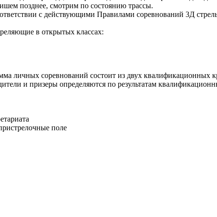
апишем позднее, смотрим по состоянию трассы.
 соответствии с действующими Правилами соревнований 3Д стрел
треляющие в открытых классах:
мма личных соревнований состоит из двух квалификационных кру
едители и призеры определяются по результатам квалификационн
ретариата
 пристрелочные поле