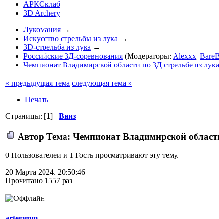
АРКОклаб
3D Archery
Лукомания
→
Искусство стрельбы из лука
→
3D-стрельба из лука
→
Российские 3Д-соревнования
(Модераторы:
Alexxx
,
BareB
Чемпионат Владимирской области по 3Д стрельбе из лука
« предыдущая тема
следующая тема »
Печать
Страницы: [
1
]
Вниз
Автор
Тема: Чемпионат Владимирской области 
0 Пользователей и 1 Гость просматривают эту тему.
20 Марта 2024, 20:50:46
Прочитано 1557 раз
artemmm