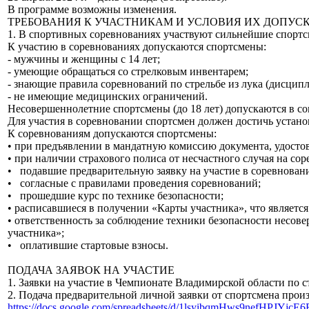
В программе возможны изменения.
ТРЕБОВАНИЯ К УЧАСТНИКАМ И УСЛОВИЯ ИХ ДОПУС
1. В спортивных соревнованиях участвуют сильнейшие спорт
К участию в соревнованиях допускаются спортсмены:
- мужчины и женщины с 14 лет;
- умеющие обращаться со стрелковым инвентарем;
- знающие правила соревнований по стрельбе из лука (дисци
- не имеющие медицинских ограничений.
Несовершеннолетние спортсмены (до 18 лет) допускаются в со
Для участия в соревновании спортсмен должен достичь устано
К соревнованиям допускаются спортсмены:
• при предъявлении в мандатную комиссию документа, удосто
• при наличии страхового полиса от несчастного случая на сор
• подавшие предварительную заявку на участие в соревнован
• согласные с правилами проведения соревнований;
• прошедшие курс по технике безопасности;
• расписавшиеся в получении «Карты участника», что является
• ответственность за соблюдение техники безопасности несов
участника»;
• оплатившие стартовые взносы.
ПОДАЧА ЗАЯВОК НА УЧАСТИЕ
1. Заявки на участие в Чемпионате Владимирской области по ст
2. Подача предварительной личной заявки от спортсмена произ
https://docs.google.com/spreadsheets/d/1lsyibqmHws9nefHPJYjcE