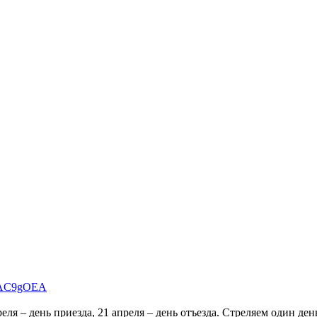
rUAC9gOEA
еля – день приезда, 21 апреля – день отъезда. Стреляем один день