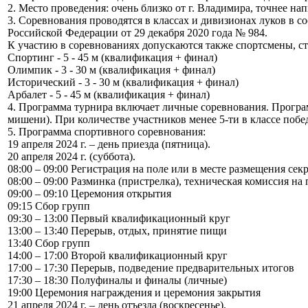
2. Место проведения: очень близко от г. Владимира, точнее н
3. Соревнования проводятся в классах и дивизионах луков в
Российской Федерации от 29 декабря 2020 года № 984.
К участию в соревнованиях допускаются также спортсмены, с
Спортинг - 5 - 45 м (квалификация + финал)
Олимпик - 3 - 30 м (квалификация + финал)
Исторический - 3 - 30 м (квалификация + финал)
Арбалет - 5 - 45 м (квалификация + финал)
4. Программа турнира включает личные соревнования. Програ
мишени). При количестве участников менее 5-ти в классе поб
5. Программа спортивного соревнования:
19 апреля 2024 г. – день приезда (пятница).
20 апреля 2024 г. (суббота).
08:00 – 09:00 Регистрация на поле или в месте размещения сек
08:00 – 09:00 Разминка (пристрелка), техническая комиссия на
09:00 – 09:10 Церемония открытия
09:15 Сбор групп
09:30 – 13:00 Первый квалификационный круг
13:00 – 13:40 Перерыв, отдых, принятие пищи
13:40 Сбор групп
14:00 – 17:00 Второй квалификационный круг
17:00 – 17:30 Перерыв, подведение предварительных итогов
17:30 – 18:30 Полуфиналы и финалы (личные)
19:00 Церемония награждения и церемония закрытия
21 апреля 2024 г. – день отъезда (воскресенье).