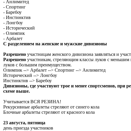
- Анлимитед
- Спортинг
- Баребоу
- Инстинктив
- Лонгбоу
- Исторический
- Олимпик
- Арбалет
С разделением на женские и мужские дивизионы
Разрешено
участницам женского дивизиона заявляться и учас
Разрешено
участникам, стреляющим классы луков с меньшим п
луков с большим преимуществом.
Олимпик --> Арбалет --> Спортинг --> Анлимитед
Исторический --> Лонгбоу
Инстинктив --> Баребоу
Дивизионы, где участвуют трое и менее спортсменов, при р
схеме выше.
Учитывается ВСЯ РЕЗИНА!
Рекурсивные арбалеты стреляют от синего кола
Блочные арбалеты стреляют от красного кола
23 августа, пятница
день приезда участников