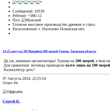
Сообщений: 10539
Рейтинг +588/-12
Пол:
Готовлю массовое производство древков и стрел.
Расположение: г. Пыталово Псковская обл.
24-25 августа 3D Марафон 200 зверей Узмень, Тверская область
Да уж, наивные организаторы! Турнир на
200 зверей
, а база н
Для сравнения: литовцы проводили
всего лишь на 100 звере
Калькулятур дать?
07 Августа 2024, 22:25:54
Ответ #4
Сергей К.