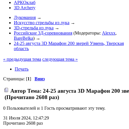
АРКОклаб
3D Archery
Лукомания
→
Искусство стрельбы из лука
→
3D-стрельба из лука
→
Российские 3Д-соревнования
(Модераторы:
Alexxx
,
BareBelka
) →
24-25 августа 3D Марафон 200 зверей Узмень, Тверская
область
« предыдущая тема
следующая тема »
Печать
Страницы: [
1
]
Вниз
Автор
Тема: 24-25 августа 3D Марафон 200 зве
(Прочитано 2608 раз)
0 Пользователей и 1 Гость просматривают эту тему.
31 Июля 2024, 12:47:29
Прочитано 2608 раз