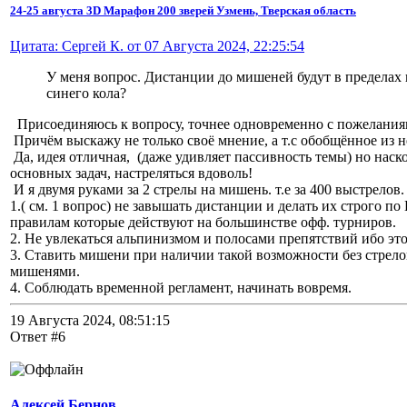
24-25 августа 3D Марафон 200 зверей Узмень, Тверская область
Цитата: Сергей К. от 07 Августа 2024, 22:25:54
У меня вопрос. Дистанции до мишеней будут в пределах 
синего кола?
Присоединяюсь к вопросу, точнее одновременно с пожелания
Причём выскажу не только своё мнение, а т.с обобщённое из н
Да, идея отличная, (даже удивляет пассивность темы) но наск
основных задач, настреляться вдоволь!
И я двумя руками за 2 стрелы на мишень. т.е за 400 выстрелов.
1.( см. 1 вопрос) не завышать дистанции и делать их строго 
правилам которые действуют на большинстве офф. турниров.
2. Не увлекаться альпинизмом и полосами препятствий ибо это
3. Ставить мишени при наличии такой возможности без стрелоп
мишенями.
4. Соблюдать временной регламент, начинать вовремя.
19 Августа 2024, 08:51:15
Ответ #6
Алексей Бернов