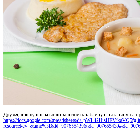
Друзья, прошу оперативно заполнить таблицу с питанием на 
https://docs.google.com/spreadsheets/d/1pWL42HisHEVtkaVQ5f
resourcekey=&amp%3Bgid=907655439&gid=907655439#gid=907