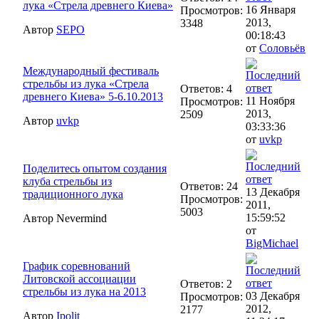
лука «Стрела древнего Киева»
16 Января
Просмотров:
2013,
3348
Автор
SEPO
00:18:43
от
Соловьёв
Международный фестиваль
стрельбы из лука «Стрела
Ответов: 4
древнего Киева» 5-6.10.2013
11 Ноября
Просмотров:
2013,
2509
Автор
uvkp
03:33:36
от
uvkp
Поделитесь опытом создания
клуба стрельбы из
Ответов: 24
13 Декабря
традиционного лука
Просмотров:
2011,
5003
15:59:52
Автор Nevermind
от
BigMichael
График соревнований
Литовской ассоциации
Ответов: 2
стрельбы из лука на 2013
03 Декабря
Просмотров:
2012,
2177
Автор
Ipolit