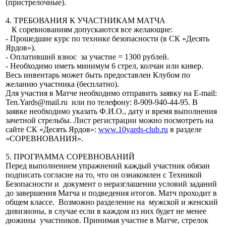
(пристрелочные).
4. ТРЕБОВАНИЯ К УЧАСТНИКАМ МАТЧА
К соревнованиям допускаются все желающие:
- Прошедшие курс по технике безопасности (в СК «Десять
Ярдов»).
- Оплативший взнос за участие = 1300 рублей.
- Необходимо иметь минимум 6 стрел, колчан или кивер.
Весь инвентарь может быть предоставлен Клубом по
желанию участника (бесплатно).
Для участия в Матче необходимо отправить заявку на E-mail:
Ten.Yards@mail.ru или по телефону: 8-909-940-44-95. В
заявке необходимо указать Ф.И.О.,
дату и время
выполнения
зачетной стрельбы. Лист регистрации можно посмотреть на
сайте СК «Десять Ярдов»:
www.10yards-club.ru
в разделе
«СОРЕВНОВАНИЯ».
5. ПРОГРАММА СОРЕВНОВАНИЙ
Перед выполнением упражнений каждый участник обязан
подписать согласие на то, что он ознакомлен с Техникой
Безопасности и документ о неразглашении условий заданий
до завершения Матча и подведения итогов. Матч проходит в
общем классе. Возможно разделение на мужской и женский
дивизионы, в случае если в каждом из них будет не менее
дюжины участников. Принимая участие в Матче, стрелок