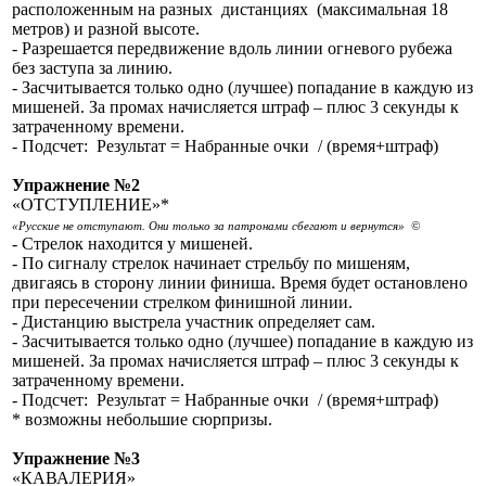
расположенным на разных дистанциях (максимальная 18
метров) и разной высоте.
- Разрешается передвижение вдоль линии огневого рубежа
без заступа за линию.
- Засчитывается только одно (лучшее) попадание в каждую из
мишеней. За промах начисляется штраф – плюс 3 секунды к
затраченному времени.
- Подсчет: Результат = Набранные очки / (время+штраф)
Упражнение №2
«ОТСТУПЛЕНИЕ»*
«Русские не отступают. Они только за патронами сбегают и вернутся» ©
- Стрелок находится у мишеней.
- По сигналу стрелок начинает стрельбу по мишеням,
двигаясь в сторону линии финиша. Время будет остановлено
при пересечении стрелком финишной линии.
- Дистанцию выстрела участник определяет сам.
- Засчитывается только одно (лучшее) попадание в каждую из
мишеней. За промах начисляется штраф – плюс 3 секунды к
затраченному времени.
- Подсчет: Результат = Набранные очки / (время+штраф)
* возможны небольшие сюрпризы.
Упражнение №3
«КАВАЛЕРИЯ»