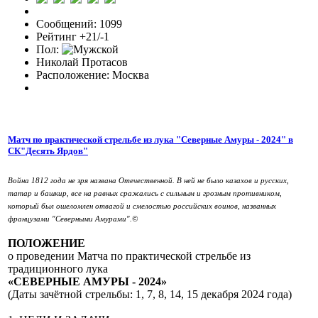
Сообщений: 1099
Рейтинг +21/-1
Пол:
Николай Протасов
Расположение: Москва
Матч по практической стрельбе из лука "Северные Амуры - 2024" в
СК"Десять Ярдов"
Война 1812 года не зря названа Отечественной. В ней не было казахов и русских,
татар и башкир, все на равных сражались с сильным и грозным противником,
который был ошеломлен отвагой и смелостью российских воинов, названных
французами "Северными Амурами".©
ПОЛОЖЕНИЕ
о проведении Матча по практической стрельбе из
традиционного лука
«СЕВЕРНЫЕ АМУРЫ - 2024»
(Даты зачётной стрельбы: 1, 7, 8, 14, 15 декабря 2024 года)