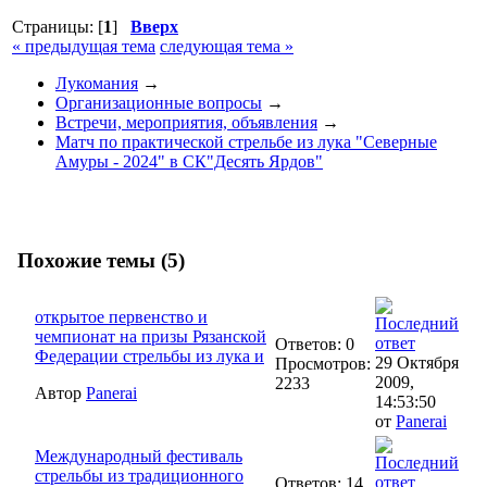
Страницы: [
1
]
Вверх
« предыдущая тема
следующая тема »
Лукомания
→
Организационные вопросы
→
Встречи, мероприятия, объявления
→
Матч по практической стрельбе из лука "Северные
Амуры - 2024" в СК"Десять Ярдов"
Похожие темы (5)
открытое первенство и
чемпионат на призы Рязанской
Ответов: 0
Федерации стрельбы из лука и
29 Октября
Просмотров:
2009,
2233
Автор
Panerai
14:53:50
от
Panerai
Международный фестиваль
стрельбы из традиционного
Ответов: 14