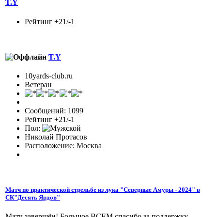
T.Y
Рейтинг +21/-1
T.Y
10yards-club.ru
Ветеран
Сообщений: 1099
Рейтинг +21/-1
Пол:
Николай Протасов
Расположение: Москва
Матч по практической стрельбе из лука "Северные Амуры - 2024" в
СК"Десять Ярдов"
Матч завершён! Большое ВСЕМ спасибо за поддержку