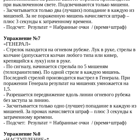
при выключенном свете. Подсвечиваются только мишени.
- Засчитывается только два (лучших) попадание в каждую из
мишеней. За не пораженную мишень начисляется штраф –
плюс 3 секунды к затраченному времени.
- Подсчет: Результат = Набранные очки / (время+штраф)
Упражнение №7
«ГЕНЕРАЛ»
- Стрелок находится на огневом рубеже. Лук в руке, стрелы в
колчане (допускается колчан любого типа или кивер,
крепящийся к луку) или в руке.
- По сигналу, начинается стрельба по 5 мишеням
(телохранителям). По одной стреле в каждую мишень.
Последней стрелой производится выстрел в Генерала. При
поражении Генерала результат на мишенях умножается на
1,5.
- Разрешается передвижение вдоль линии огневого рубежа
без заступа за линию.
- Засчитывается только одно (лучшее) попадание в каждую из
мишеней. За промах начисляется штраф – плюс 3 секунды к
затраченному времени.
- Подсчет: Результат = Набранные очки / (время+штраф)
Упражнение №8
«НАСТУПЛЕНИЕ»*