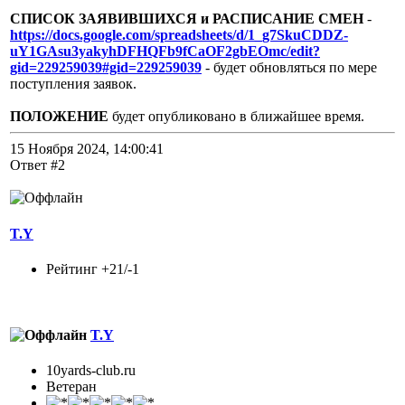
СПИСОК ЗАЯВИВШИХСЯ и РАСПИСАНИЕ СМЕН
-
https://docs.google.com/spreadsheets/d/1_g7SkuCDDZ-
uY1GAsu3yakyhDFHQFb9fCaOF2gbEOmc/edit?
gid=229259039#gid=229259039
- будет обновляться по мере
поступления заявок.
ПОЛОЖЕНИЕ
будет опубликовано в ближайшее время.
15 Ноября 2024, 14:00:41
Ответ #2
T.Y
Рейтинг +21/-1
T.Y
10yards-club.ru
Ветеран