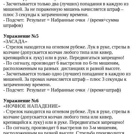
- Засчитывается только два (лучших) попадания в каждую из
мишеней. За не пораженную мишень начисляется штраф –
плюс 3 секунды к затраченному времени.
- Подсчет: Результат = Набранные очки / (время+сумма
штрафов)
Упражнение №5
«ЗАСАДА»
- Стрелок находится на огневом рубеже. Лук в руке, стрелы в
колчане (допускается колчан любого типа или кивер,
крепящийся к луку) или в руке. Передвигаться запрещено!
- По сигналу, производит 6 выстрелов по 6-ти мишеням,
расположенным на разных дистанциях и разной высоте.
- Засчитывается только одно (лучшее) попадание в каждую из
мишеней. За промах начисляется штраф – плюс 3 секунды к
затраченному времени.
- Подсчет: Результат = Набранные очки / (время+штраф)
Упражнение №6
«НОЧНОЕ НАПАДЕНИЕ»
- Стрелок находится на огневом рубеже. Лук в руке, стрелы в
колчане (допускается колчан любого типа или кивер,
крепящийся к луку) или в руке. Передвигаться запрещено!
- По сигналу, производит 6 выстрелов по 3-м мишеням,
расположенным на разной высоте. Стрельба производится