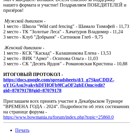
нашего формата и участие! Поздравляем ПОБЕДИТЕЛЕЙ и
призёров!
Мужской дивизион -
1 место - Школа "Wild card fencing" - Шамало Тимофей - 11,73
2 место - ТК "Золотые Леса" - Хачатуров Владимир - 11,24
3 место - Клуб "Добрыня" - Ситников Глеб - 9,75
Женский дивизион -
1 место - КСК "Каскад" - Калашникова Елена - 13,53
2 место - ВИК "Армэ" - Осипова Ольга - 11,03
3 место - СК "Десять Ярдов" - Романовская Кристина - 10,88
ИТОГОВЫЙ ПРОТОКОЛ -
https://docs.google.com/spreadsheets/d/1_g7SkuCDDZ-
uY1GAsu3yakyhDFHQFb9fCaOF2gbEOmc/edit?
gid=87079178#gid=87079178
Приглашаем всех принять участие в Декабрьском Турнире
"ВРЕМЕНА ГОДА - 2024". Подробности об этих состязаниях
на странице форума -
https://www.bowmania.ru/forum/index.php?topic=25860.0
Печать