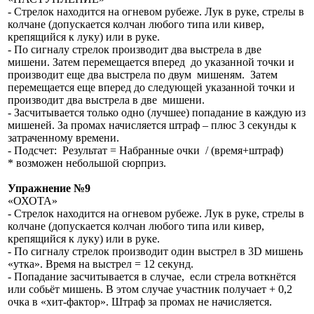
- Стрелок находится на огневом рубеже. Лук в руке, стрелы в
колчане (допускается колчан любого типа или кивер,
крепящийся к луку) или в руке.
- По сигналу стрелок производит два выстрела в две
мишени. Затем перемещается вперед до указанной точки и
производит еще два выстрела по двум мишеням. Затем
перемещается еще вперед до следующей указанной точки и
производит два выстрела в две мишени.
- Засчитывается только одно (лучшее) попадание в каждую из
мишеней. За промах начисляется штраф – плюс 3 секунды к
затраченному времени.
- Подсчет: Результат = Набранные очки / (время+штраф)
* возможен небольшой сюрприз.
Упражнение №9
«ОХОТА»
- Стрелок находится на огневом рубеже. Лук в руке, стрелы в
колчане (допускается колчан любого типа или кивер,
крепящийся к луку) или в руке.
- По сигналу стрелок производит один выстрел в 3D мишень
«утка». Время на выстрел = 12 секунд.
- Попадание засчитывается в случае, если стрела воткнётся
или собьёт мишень. В этом случае участник получает + 0,2
очка в «хит-фактор». Штраф за промах не начисляется.