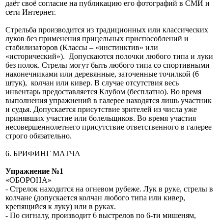
даёт своё согласие на публикацию его фотографий в СМИ и
сети Интернет.
Стрельба производится из традиционных или классических
луков без применения прицельных приспособлений и
стабилизаторов (Классы – «инстинктив» или
«исторический»). Допускаются полочки любого типа и луки
без полок. Стрелы могут быть любого типа со спортивными
наконечниками или деревянные, заточенные точилкой (6
штук), колчан или кивер. В случае отсутствия весь
инвентарь предоставляется Клубом (бесплатно). Во время
выполнения упражнений в галерее находятся лишь участник
и судья. Допускается присутствие зрителей из числа уже
принявших участие или болельщиков. Во время участия
несовершеннолетнего присутствие ответственного в галерее
строго обязательно.
6. БРИФИНГ МАТЧА
Упражнение №1
«ОБОРОНА»
- Стрелок находится на огневом рубеже. Лук в руке, стрелы в
колчане (допускается колчан любого типа или кивер,
крепящийся к луку) или в руках.
- По сигналу, производит 6 выстрелов по 6-ти мишеням,