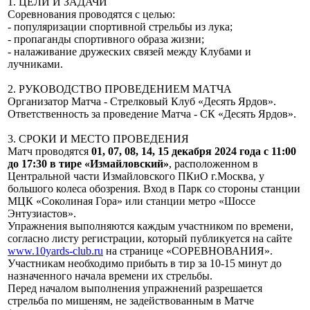
1. ЦЕЛИ И ЗАДАЧИ
Соревнования проводятся с целью:
- популяризации спортивной стрельбы из лука;
- пропаганды спортивного образа жизни;
- налаживание дружеских связей между Клубами и
лучниками.
2. РУКОВОДСТВО ПРОВЕДЕНИЕМ МАТЧА
Организатор Матча - Стрелковый Клуб «Десять Ярдов».
Ответственность за проведение Матча - СК «Десять Ярдов».
3. СРОКИ И МЕСТО ПРОВЕДЕНИЯ
Матч проводятся
01, 07, 08, 14, 15 декабря 2024 года с 11:00
до 17:30 в тире «Измайловский»
, расположенном в
Центральной части Измайловского ПКиО г.Москва, у
большого колеса обозрения. Вход в Парк со стороны станции
МЦК «Соколиная Гора» или станции метро «Шоссе
Энтузиастов».
Упражнения выполняются каждым участником по времени,
согласно листу регистрации, который публикуется на сайте
www.10yards-club.ru
на странице «СОРЕВНОВАНИЯ».
Участникам необходимо прибыть в тир за 10-15 минут до
назначенного начала времени их стрельбы.
Перед началом выполнения упражнений разрешается
стрельба по мишеням, не задействованным в Матче