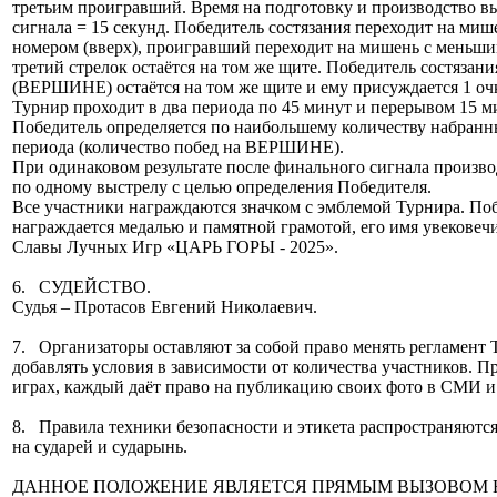
третьим проигравший. Время на подготовку и производство в
сигнала = 15 секунд. Победитель состязания переходит на ми
номером (вверх), проигравший переходит на мишень с меньши
третий стрелок остаётся на том же щите. Победитель состязан
(ВЕРШИНЕ) остаётся на том же щите и ему присуждается 1 оч
Турнир проходит в два периода по 45 минут и перерывом 15 м
Победитель определяется по наибольшему количеству набранны
периода (количество побед на ВЕРШИНЕ).
При одинаковом результате после финального сигнала произво
по одному выстрелу с целью определения Победителя.
Все участники награждаются значком с эмблемой Турнира. По
награждается медалью и памятной грамотой, его имя увековечи
Славы Лучных Игр «ЦАРЬ ГОРЫ - 2025».
6. СУДЕЙСТВО.
Судья – Протасов Евгений Николаевич.
7. Организаторы оставляют за собой право менять регламент 
добавлять условия в зависимости от количества участников. П
играх, каждый даёт право на публикацию своих фото в СМИ и
8. Правила техники безопасности и этикета распространяются
на сударей и сударынь.
ДАННОЕ ПОЛОЖЕНИЕ ЯВЛЯЕТСЯ ПРЯМЫМ ВЫЗОВОМ 