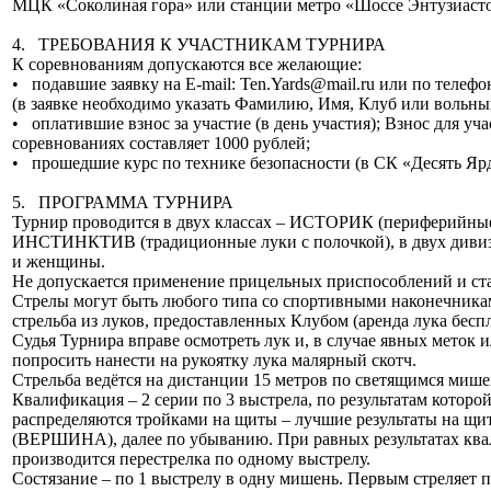
МЦК «Соколиная гора» или станции метро «Шоссе Энтузиасто
4. ТРЕБОВАНИЯ К УЧАСТНИКАМ ТУРНИРА
К соревнованиям допускаются все желающие:
• подавшие заявку на E-mail: Ten.Yards@mail.ru или по телефо
(в заявке необходимо указать Фамилию, Имя, Клуб или вольный
• оплатившие взнос за участие (в день участия); Взнос для уча
соревнованиях составляет 1000 рублей;
• прошедшие курс по технике безопасности (в СК «Десять Ярд
5. ПРОГРАММА ТУРНИРА
Турнир проводится в двух классах – ИСТОРИК (периферийные
ИНСТИНКТИВ (традиционные луки с полочкой), в двух диви
и женщины.
Не допускается применение прицельных приспособлений и ст
Стрелы могут быть любого типа со спортивными наконечник
стрельба из луков, предоставленных Клубом (аренда лука беспл
Судья Турнира вправе осмотреть лук и, в случае явных меток и
попросить нанести на рукоятку лука малярный скотч.
Стрельба ведётся на дистанции 15 метров по светящимся мише
Квалификация – 2 серии по 3 выстрела, по результатам которо
распределяются тройками на щиты – лучшие результаты на щи
(ВЕРШИНА), далее по убыванию. При равных результатах кв
производится перестрелка по одному выстрелу.
Состязание – по 1 выстрелу в одну мишень. Первым стреляет п