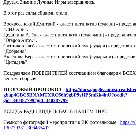
Друзья, Зимние Лучные Игры завершились.
В этот раз сильнейшими стали:
Воскресенский Дмитрий - класс инстинктив (судари) - предст
"СИЛАчи".
Цедилина Алёна - класс инстинктив (сударыни) - представит
"Dragon Arrow".
Ситников Глеб - класс исторический лук (судари) - представит
"Добрыня".
Аксёнова Вера - класс исторический лук (сударыни) - предста
"Цитадель".
Поздравляем ПОБЕДИТЕЛЕЙ состязаний и благодарим ВСЕХ 
честную борьбу!
ИТОГОВЫЙ ПРОТОКОЛ -
https://docs.google.com/spreadsh
gbap4GBC5BNAMTXRO56h9gbP9yHPSmKk4inUJc/edit?
gid=340387799#gid=340387799
ВСЕГДА РАДЫ ВИДЕТЬ ВАС В НАШЕМ ТИРЕ!
Немного фотографий мероприятия в ВК-фотоальбоме -
https:/
130729381_306485492