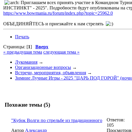
Приглашаем всех принять участие в Командном Ту
ИНСТИНКТ" - 2025". Подробности будут опубликованы на стр
https://www.bowmania.ru/forum/index.php?topic=25962.0
ОБЪЕДИНЯЙТЕСЬ и приезжайте к нам стрелять
Печать
Страницы: [
1
]
Вверх
« предыдущая тема
следующая тема »
Лукомания
→
Организационные вопросы
→
Встречи, мероприятия, объявления
→
Зимние Лучные Игры - 2025 "ЦАРЬ ПОД ГОРОЙ" (ночн
Похожие темы (5)
Ответов:
"Кубок Волги по стрельбе из традиционного
105
Автор
Александр
Просмотров