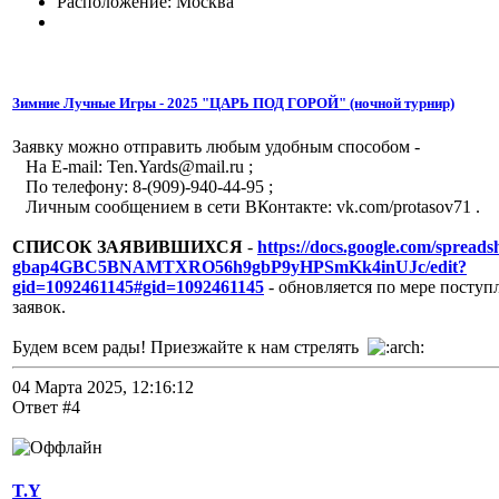
Расположение: Москва
Зимние Лучные Игры - 2025 "ЦАРЬ ПОД ГОРОЙ" (ночной турнир)
Заявку можно отправить любым удобным способом -
На E-mail: Ten.Yards@mail.ru ;
По телефону: 8-(909)-940-44-95 ;
Личным сообщением в сети ВКонтакте: vk.com/protasov71 .
СПИСОК ЗАЯВИВШИХСЯ
-
https://docs.google.com/spread
gbap4GBC5BNAMTXRO56h9gbP9yHPSmKk4inUJc/edit?
gid=1092461145#gid=1092461145
- обновляется по мере посту
заявок.
Будем всем рады! Приезжайте к нам стрелять
04 Марта 2025, 12:16:12
Ответ #4
T.Y