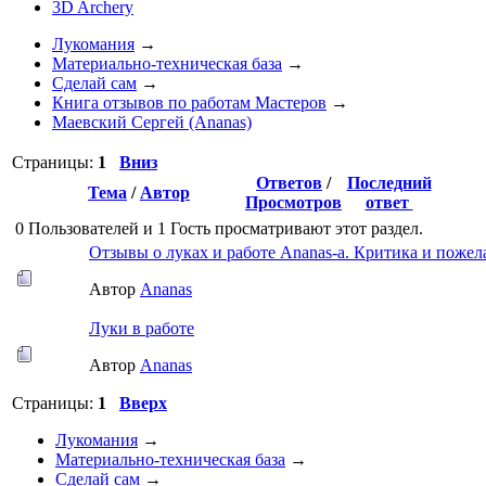
3D Archery
Лукомания
→
Материально-техническая база
→
Сделай сам
→
Книга отзывов по работам Мастеров
→
Маевский Сергей (Ananas)
Страницы:
1
Вниз
Ответов
/
Последний
Тема
/
Автор
Просмотров
ответ
0 Пользователей и 1 Гость просматривают этот раздел.
Отзывы о луках и работе Ananas-a. Критика и пожел
Автор
Ananas
Луки в работе
Автор
Ananas
Страницы:
1
Вверх
Лукомания
→
Материально-техническая база
→
Сделай сам
→