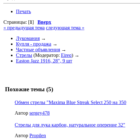
Печать
Страницы: [
1
]
Вверх
« предыдущая тема
следующая тема »
Лукомания
→
Купля - продажа
→
Частные объявления
→
Стрелы
(Модератор:
Eireq
) →
Easton Jazz 1916, 28", 9 шт
Похожие темы (5)
Обмен стрелы "Maxima Blue Streak Select 250 на 350
Автор
sergey478
Стрелы для лука карбон, натуральное оперение 32"
Автор
Propilen