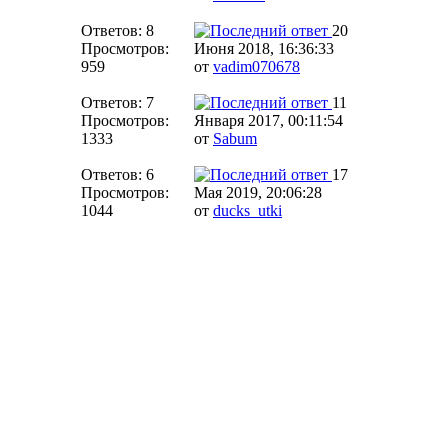
Ответов: 8
20
Просмотров:
Июня 2018, 16:36:33
959
от
vadim070678
Ответов: 7
11
Просмотров:
Января 2017, 00:11:54
1333
от
Sabum
Ответов: 6
17
Просмотров:
Мая 2019, 20:06:28
1044
от
ducks_utki