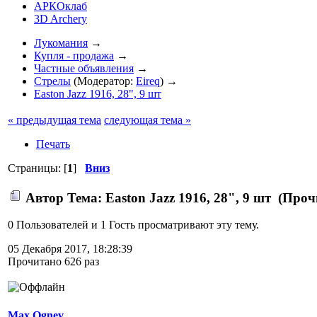
АРКОклаб
3D Archery
Лукомания
→
Купля - продажа
→
Частные объявления
→
Стрелы
(Модератор:
Eireq
) →
Easton Jazz 1916, 28", 9 шт
« предыдущая тема
следующая тема »
Печать
Страницы: [
1
]
Вниз
Автор
Тема: Easton Jazz 1916, 28", 9 шт (Проч
0 Пользователей и 1 Гость просматривают эту тему.
05 Декабря 2017, 18:28:39
Прочитано 626 раз
Max.Ognev