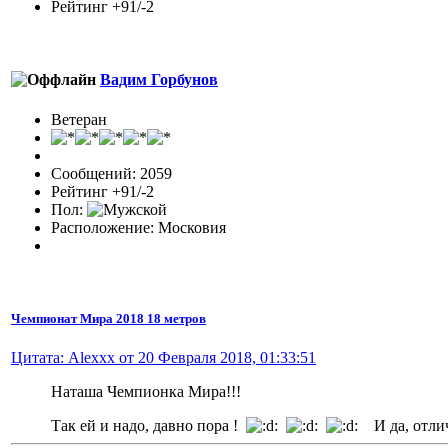
Рейтинг +91/-2
Вадим Горбунов
Ветеран
Сообщений: 2059
Рейтинг +91/-2
Пол:
Расположение: Московия
Чемпионат Мира 2018 18 метров
Цитата: Alexxx от 20 Февраля 2018, 01:33:51
Наташа Чемпионка Мира!!!
Так ей и надо, давно пора !
И да, отлич