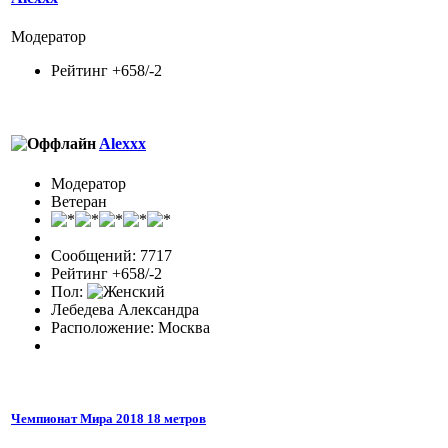
Модератор
Рейтинг +658/-2
Alexxx
Модератор
Ветеран
Сообщений: 7717
Рейтинг +658/-2
Пол:
Лебедева Александра
Расположение: Москва
Чемпионат Мира 2018 18 метров