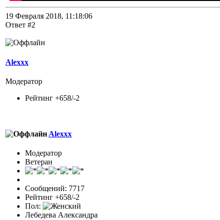
19 Февраля 2018, 11:18:06
Ответ #2
Alexxx
Модератор
Рейтинг +658/-2
Alexxx
Модератор
Ветеран
Сообщений: 7717
Рейтинг +658/-2
Пол:
Лебедева Александра