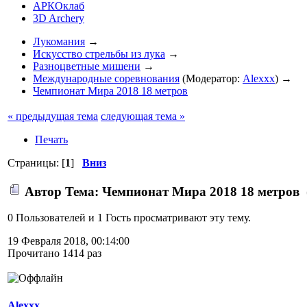
АРКОклаб
3D Archery
Лукомания
→
Искусство стрельбы из лука
→
Разноцветные мишени
→
Международные соревнования
(Модератор:
Alexxx
) →
Чемпионат Мира 2018 18 метров
« предыдущая тема
следующая тема »
Печать
Страницы: [
1
]
Вниз
Автор
Тема: Чемпионат Мира 2018 18 метров 
0 Пользователей и 1 Гость просматривают эту тему.
19 Февраля 2018, 00:14:00
Прочитано 1414 раз
Alexxx