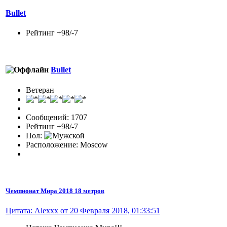
Bullet
Рейтинг +98/-7
Bullet
Ветеран
Сообщений: 1707
Рейтинг +98/-7
Пол:
Расположение: Moscow
Чемпионат Мира 2018 18 метров
Цитата: Alexxx от 20 Февраля 2018, 01:33:51