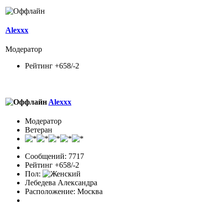
Alexxx
Модератор
Рейтинг +658/-2
Alexxx
Модератор
Ветеран
Сообщений: 7717
Рейтинг +658/-2
Пол:
Лебедева Александра
Расположение: Москва