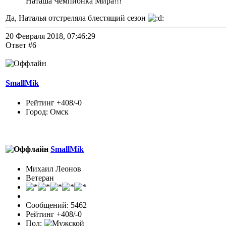
Наташа Чемпионка Мира!!!
Да, Наталья отстреляла блестящий сезон
20 Февраля 2018, 07:46:29
Ответ #6
SmallMik
Рейтинг +408/-0
Город: Омск
SmallMik
Михаил Леонов
Ветеран
Сообщений: 5462
Рейтинг +408/-0
Пол: