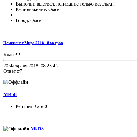
Выполни выстрел, попадание только результат!
Расположение: Омск
Город: Омск
Чемпионат Мира 2018 18 метров
Класс!!!
20 Февраля 2018, 08:23:45
Ответ #7
МИ58
Рейтинг +25/-0
МИ58