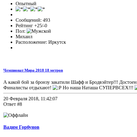
Опытный
Сообщений: 493
Рейтинг +25/-0
Пол:
Михаил
Расположение: Иркутск
Чемпионат Мира 2018 18 метров
А какой бой за бронзу закатили Шафф и Бродвэйтер!!! Достое
Финалисты отдыхают!
Но наша Наташа СУПЕРВСЕХ!!!
20 Февраля 2018, 11:42:07
Ответ #8
Вадим Горбунов