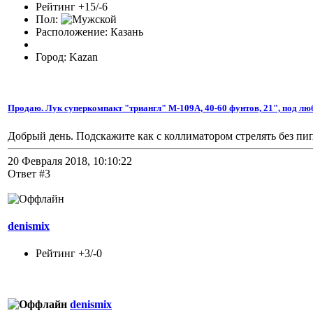
Рейтинг +15/-6
Пол:
Расположение: Казань
Город: Kazan
Продаю. Лук суперкомпакт "триангл" M-109A, 40-60 фунтов, 21", под лю
Добрый день. Подскажите как с коллиматором стрелять без пи
20 Февраля 2018, 10:10:22
Ответ #3
denismix
Рейтинг +3/-0
denismix