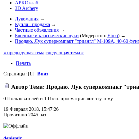
АРКОклаб
3D Archery
Лукомания
→
Купля - продажа
→
Частные объявления
→
Блочные и классические луки
(Модератор:
Eireq
) →
Продаю. Лук суперкомпакт "триангл" M-109A, 40-60 фунт
« предыдущая тема
следующая тема »
Печать
Страницы: [
1
]
Вниз
Автор
Тема: Продаю. Лук суперкомпакт "триан
0 Пользователей и 1 Гость просматривают эту тему.
19 Февраля 2018, 15:47:26
Прочитано 2045 раз
denismix