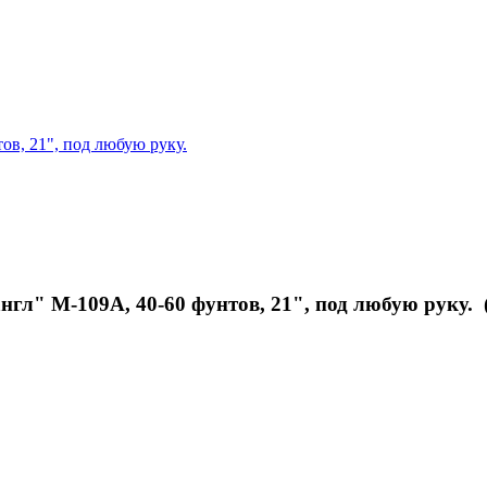
ов, 21", под любую руку.
гл" M-109A, 40-60 фунтов, 21", под любую руку. 