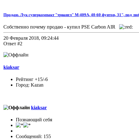
Продаю. Лук суперкомпакт "триангл" M-409A, 40-60 фунтов, 31", под лю
Собственно почему продаю - купил PSE Carbon AIR
20 Февраля 2018, 09:24:44
Ответ #2
kiaksar
Рейтинг +15/-6
Город: Kazan
kiaksar
Познающий себя
Сообщений: 155