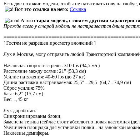
Есть две похожие модели, чтобы не натягивать сову на глобус
Вот это ссылка на него:
Ссылка
А это старая модель, с совсем другими характерист
Прежде всего у старой модели не настраивается длина растяжк
================================================
[ Гостям не разрешен просмотр вложений ]
Лук в Москве, могу отправить любой Транспортной компанией 
Начальная скорость стрелы: 310 fps (94,5 м/с)
Расстояние между осями: 21" (53,3 см)
Усилие натяжения: 40-60 lbs (до 27 кг)
Длина растяжки настраиваемая: 25,5" - 29,5 (64,7 - 74,9 см)
Сброс усилия: 75%
База: 6,2" (15,7 см)
Вес: 1,45 кг
Лук доработан:
Синхронизированы блоки,
Заменена тетива (сейчас стоит абсолютно новая кастомная (дел
Увеличена площадка для установки полки - на заводской можно
Наклеены демпферы.