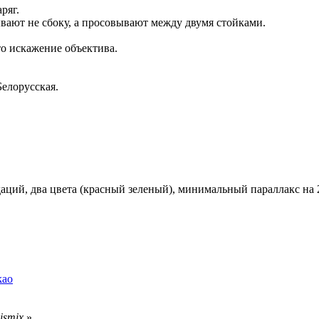
ряг.
дывают не сбоку, а просовывают между двумя стойками.
то искажение объектива.
Белорусская.
ций, два цвета (красный зеленый), минимальный параллакс на 2
kao
ismix
»