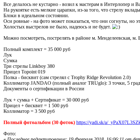
Все делалось не кустарно - возил к мастерам в Интерлопер и Ва
На рукоятке есть мелкие царапки, из-за того, что стрелу вкла
Блоки в идеальном состоянии.
Оси ровные - на фото может показаться, что они согнуты, но э
Холостых выстрелов не было, надеюсь и не будет.
Можно посмотреть, пострелять в районе м. Менделеевская, м. 
Полный комплект = 35 000 руб
Лук
Сумка
Три стрелы Linkboy 380
Прицел Topoint 019
Полка - бисквит (сам стрелял с Trophy Ridge Revolution 2.0)
Коллиматор JANDAO (полный аналог TRUglo): 3 точки, 5 града
Документы о сертификации в России
Лук + сумка + Сертификат = 30 000 руб
Прицел + бисквит = 1 500 руб
Коллиматор = 3 500 руб
Полный фотоальбом (30 фоток)
https://yadi.sk/a/_yPaX07L3SZ
Фото:
«
Последнее редактирование: 19 Февраля 2018, 16:06:11 от den