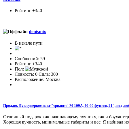
Рейтинг +3/-0
denismix
В начале пути
Сообщений: 59
Рейтинг +3/-0
Пол:
Ловкость: 0 Сила: 300
Расположение: Москва
Продаю. Лук суперкомпакт "триангл" M-109A, 40-60 фунтов, 21", под лю
Отличный подарок как начинающему лучнику, так и боухантер
Хорошая кучность, минимальные габариты и вес. Я набивал из н