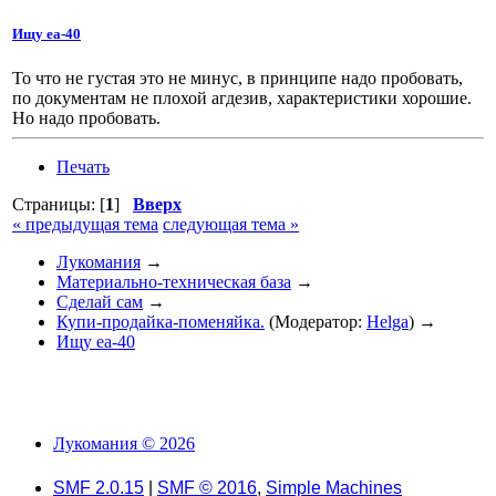
Ищу еа-40
То что не густая это не минус, в принципе надо пробовать,
по документам не плохой агдезив, характеристики хорошие.
Но надо пробовать.
Печать
Страницы: [
1
]
Вверх
« предыдущая тема
следующая тема »
Лукомания
→
Материально-техническая база
→
Сделай сам
→
Купи-продайка-поменяйка.
(Модератор:
Helga
) →
Ищу еа-40
Лукомания © 2026
SMF 2.0.15
|
SMF © 2016
,
Simple Machines