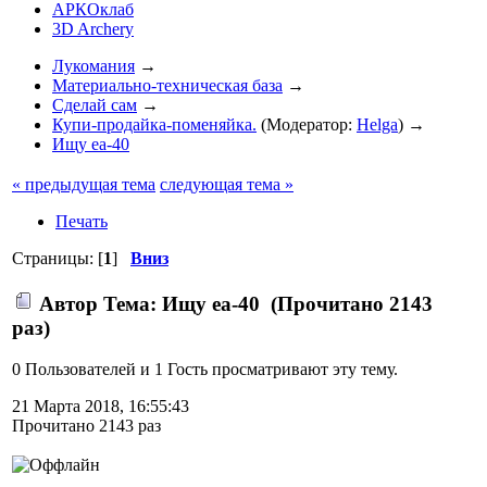
АРКОклаб
3D Archery
Лукомания
→
Материально-техническая база
→
Сделай сам
→
Купи-продайка-поменяйка.
(Модератор:
Helga
) →
Ищу еа-40
« предыдущая тема
следующая тема »
Печать
Страницы: [
1
]
Вниз
Автор
Тема: Ищу еа-40 (Прочитано 2143
раз)
0 Пользователей и 1 Гость просматривают эту тему.
21 Марта 2018, 16:55:43
Прочитано 2143 раз