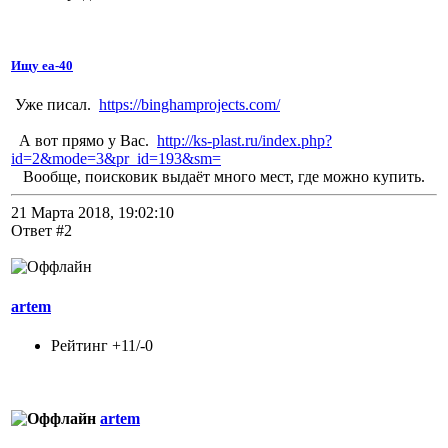
Ищу еа-40
Уже писал.
https://binghamprojects.com/
А вот прямо у Вас.
http://ks-plast.ru/index.php?
id=2&mode=3&pr_id=193&sm=
Вообще, поисковик выдаёт много мест, где можно купить.
21 Марта 2018, 19:02:10
Ответ #2
artem
Рейтинг +11/-0
artem