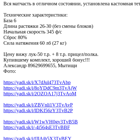
Вся матчасть в отличном состоянии, установлена кастомная те
Технические характеристики:
База 6
Длина растяжки 26-30 (без смены блоков)
Начальная скорость 345 ф/с
Сброс 80%
Сила натяжения 60 лб (27 кг)
Цену вижу лук-50 т.р. + 8 т.р. прицел/полка.
Купившему комплект, хороший бонус!!!
Александр 89629699655, Мытищи
Фото:
https://yadi.sk/i/X7dJul473TvAbp
https://yadi.sk/i/8oYDdC9m3TvAjW
https://yadi.sk/i/2OZOA17j3TvAoM
https://yadi.sk/i/ZBVnli1V3TvAvP
https://yadi.sk/i/IDKI56zY3TvB2P
https://yadi.sk/i/W1wVH0gv3TvB5B
https://yadi.sk/i/-4i564sE3TvBBF
https://yadi.sk/i/fJIAjh5X3TvBEY