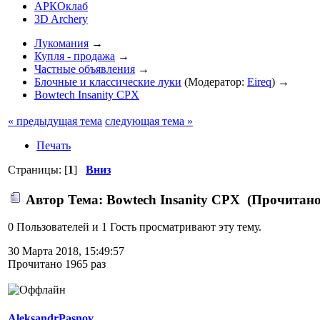
АРКОклаб
3D Archery
Лукомания
→
Купля - продажа
→
Частные объявления
→
Блочные и классические луки
(Модератор:
Eireq
) →
Bowtech Insanity CPX
« предыдущая тема
следующая тема »
Печать
Страницы: [
1
]
Вниз
Автор
Тема: Bowtech Insanity CPX (Прочитано
0 Пользователей и 1 Гость просматривают эту тему.
30 Марта 2018, 15:49:57
Прочитано 1965 раз
AleksandrPasnov