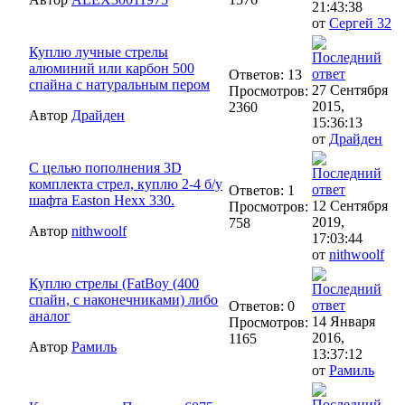
21:43:38
от
Сергей 32
Куплю лучные стрелы
алюминий или карбон 500
Ответов: 13
спайна с натуральным пером
27 Сентября
Просмотров:
2015,
2360
Автор
Драйден
15:36:13
от
Драйден
С целью пополнения 3D
комплекта стрел, куплю 2-4 б/у
Ответов: 1
шафта Easton Hexx 330.
12 Сентября
Просмотров:
2019,
758
Автор
nithwoolf
17:03:44
от
nithwoolf
Куплю стрелы (FatBoy (400
спайн, с наконечниками) либо
Ответов: 0
аналог
14 Января
Просмотров:
2016,
1165
Автор
Рамиль
13:37:12
от
Рамиль