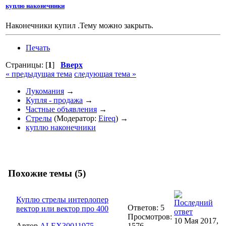
куплю наконечники
Наконечники купил .Тему можно закрыть.
Печать
Страницы: [
1
]
Вверх
« предыдущая тема
следующая тема »
Лукомания
→
Купля - продажа
→
Частные объявления
→
Стрелы
(Модератор:
Eireq
) →
куплю наконечники
Похожие темы (5)
Куплю стрелы интерлопер
Ответов: 5
вектор или вектор про 400
Просмотров:
10 Мая 2017,
Автор
ALEX30011975
1576