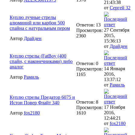
21:43:38
от
Сергей 32
Куплю лучные стрелы
алюминий или карбон 500
Ответов: 13
спайна с натуральным пером
27 Сентября
Просмотров:
2015,
2360
Автор
Драйден
15:36:13
от
Драйден
Куплю стрелы (FatBoy (400
спайн, с наконечниками) либо
Ответов: 0
аналог
14 Января
Просмотров:
2016,
1165
Автор
Рамиль
13:37:12
от
Рамиль
Куплю стрелы Предатор 6075 и
Ответов: 8
Истон Повер Флайт 340
17 Ноября
Просмотров:
2016,
Автор
fox2180
1610
12:44:21
от
fox2180