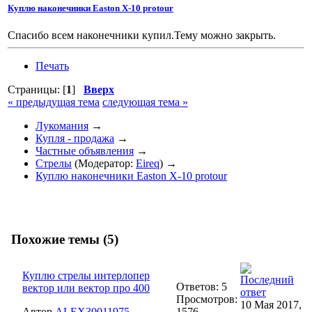
Куплю наконечники Easton X-10 protour
Спасибо всем наконечники купил.Тему можно закрыть.
Печать
Страницы: [
1
]
Вверх
« предыдущая тема
следующая тема »
Лукомания
→
Купля - продажа
→
Частные объявления
→
Стрелы
(Модератор:
Eireq
) →
Куплю наконечники Easton X-10 protour
Похожие темы (5)
Куплю стрелы интерлопер
Ответов: 5
вектор или вектор про 400
Просмотров:
10 Мая 2017,
Автор
ALEX30011975
1576