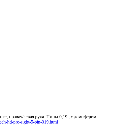
е, правая/левая рука. Пины 0,19., с демпфером.
ech-hd-pro-sight-5-pin-019.html