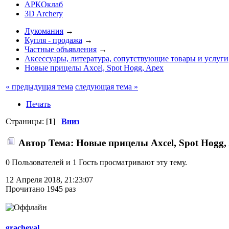
АРКОклаб
3D Archery
Лукомания
→
Купля - продажа
→
Частные объявления
→
Аксессуары, литература, сопутствующие товары и услуги
Новые прицелы Axcel, Spot Hogg, Apex
« предыдущая тема
следующая тема »
Печать
Страницы: [
1
]
Вниз
Автор
Тема: Новые прицелы Axcel, Spot Hogg,
0 Пользователей и 1 Гость просматривают эту тему.
12 Апреля 2018, 21:23:07
Прочитано 1945 раз
gracheval