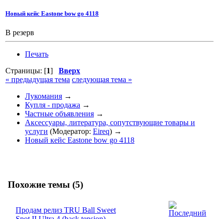
Новый кейс Eastone bow go 4118
В резерв
Печать
Страницы: [
1
]
Вверх
« предыдущая тема
следующая тема »
Лукомания
→
Купля - продажа
→
Частные объявления
→
Аксессуары, литература, сопутствующие товары и
услуги
(Модератор:
Eireq
) →
Новый кейс Eastone bow go 4118
Похожие темы (5)
Продам релиз TRU Ball Sweet
Spot II Ultra 4 (back tension) -