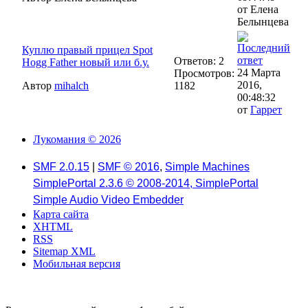
от Елена
Белынцева
Куплю правый прицел Spot
Ответов: 2
Hogg Father новый или б.у.
24 Марта
Просмотров:
2016,
Автор
mihalch
1182
00:48:32
от
Гаррет
Лукомания © 2026
SMF 2.0.15
|
SMF © 2016
,
Simple Machines
SimplePortal 2.3.6 © 2008-2014, SimplePortal
Simple Audio Video Embedder
Карта сайта
XHTML
RSS
Sitemap XML
Мобильная версия