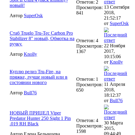
Ответов: 2
новый!
13 Сентября
Просмотров:
2018,
841
Автор
SuperOsk
21:52:17
от
SuperOsk
Стаб Truglo Tru-Tec Carbon Pro
Stabilizer 8" новый, Обмотка на
Ответов: 4
ручку.
22 Ноября
Просмотров:
2017,
1367
Автор
Knolly
10:15:06
от
Knolly
Куплю релиз Tru-Fire, на
пряжке, лучше новый или в
Ответов: 1
состоянии нового
11 Апреля
Просмотров:
2018,
650
Автор
Bull76
18:12:37
от
Bull76
НОВЫЙ ПРИЦЕЛ Viper
Predator Hunter 250 Sight 1 Pin
Ответов: 4
30 Марта
.019 RH Black
Просмотров:
2015,
1598
09:44:49
Автор Елена Белынцева