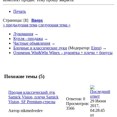
Печать
Страницы: [
1
]
Вверх
« предыдущая тема
следующая тема »
Лукомания
→
Купля - продажа
→
Частные объявления
→
Блочные и классические луки
(Модератор:
Eireq
) →
Олимпик Win&Win Winex – рукоятка + плечи + бонусы
Похожие темы (5)
Продам классический лук
Samick Vision, плечи Samick
Ответов: 0
29 Июня
Vision, SF Premium,стрелы
Просмотров:
2017,
3566
04:28:45
Автор nikmedvedev
от