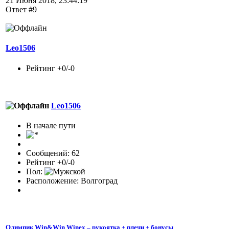
21 Июня 2018, 23:44:19
Ответ #9
Leo1506
Рейтинг +0/-0
Leo1506
В начале пути
Сообщений: 62
Рейтинг +0/-0
Пол:
Расположение: Волгоград
Олимпик Win&Win Winex – рукоятка + плечи + бонусы