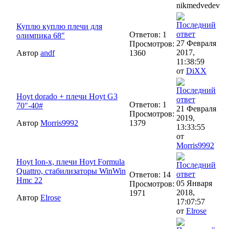
nikmedvedev
Куплю куплю плечи для
Ответов: 1
олимпика 68"
27 Февраля
Просмотров:
2017,
Автор
andf
1360
11:38:59
от
DiXX
Hoyt dorado + плечи Hoyt G3
Ответов: 1
70"-40#
21 Февраля
Просмотров:
2019,
Автор
Morris9992
1379
13:33:55
от
Morris9992
Hoyt Ion-x, плечи Hoyt Formula
Quattro, стабилизаторы WinWin
Ответов: 14
Hmc 22
05 Января
Просмотров:
2018,
1971
Автор
Elrose
17:07:57
от
Elrose