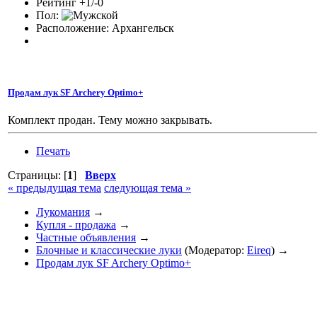
Рейтинг +1/-0
Пол:
Расположение: Архангельск
Продам лук SF Archery Optimo+
Комплект продан. Тему можно закрывать.
Печать
Страницы: [
1
]
Вверх
« предыдущая тема
следующая тема »
Лукомания
→
Купля - продажа
→
Частные объявления
→
Блочные и классические луки
(Модератор:
Eireq
) →
Продам лук SF Archery Optimo+