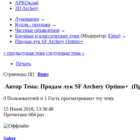
АРКОклаб
3D Archery
Лукомания
→
Купля - продажа
→
Частные объявления
→
Блочные и классические луки
(Модератор:
Eireq
) →
Продам лук SF Archery Optimo+
« предыдущая тема
следующая тема »
Печать
Страницы: [
1
]
Вниз
Автор
Тема: Продам лук SF Archery Optimo+ (Пр
0 Пользователей и 1 Гость просматривают эту тему.
15 Июня 2018, 13:36:48
Прочитано 684 раз
Saber