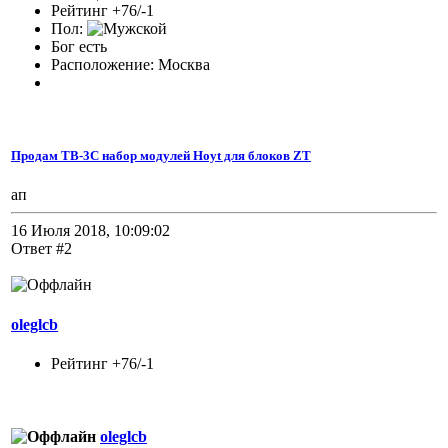
Рейтинг +76/-1
Пол:
Бог есть
Расположение: Москва
Продам TB-3C набор модулей Hoyt для блоков ZT
ап
16 Июля 2018, 10:09:02
Ответ #2
oleglcb
Рейтинг +76/-1
oleglcb