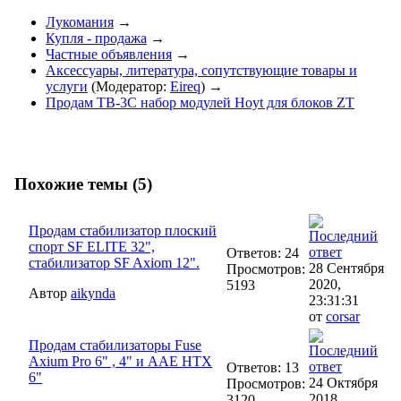
Лукомания
→
Купля - продажа
→
Частные объявления
→
Аксессуары, литература, сопутствующие товары и
услуги
(Модератор:
Eireq
) →
Продам TB-3C набор модулей Hoyt для блоков ZT
Похожие темы (5)
Продам стабилизатор плоский
спорт SF ELITE 32",
Ответов: 24
стабилизатор SF Axiom 12".
28 Сентября
Просмотров:
2020,
5193
Автор
aikynda
23:31:31
от
corsar
Продам стабилизаторы Fuse
Axium Pro 6" , 4" и AAE HTX
Ответов: 13
6"
24 Октября
Просмотров:
2018,
3120