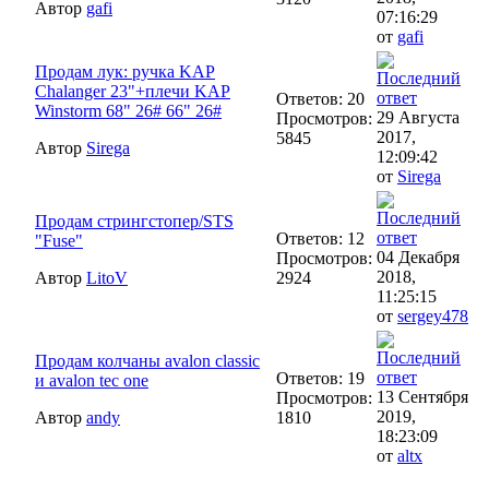
Автор
gafi
07:16:29
от
gafi
Продам лук: ручка KAP
Chalanger 23"+плечи KAP
Ответов: 20
Winstorm 68" 26# 66" 26#
29 Августа
Просмотров:
2017,
5845
Автор
Sirega
12:09:42
от
Sirega
Продам стрингстопер/STS
Ответов: 12
"Fuse"
04 Декабря
Просмотров:
2018,
Автор
LitoV
2924
11:25:15
от
sergey478
Продам колчаны avalon classic
Ответов: 19
и avalon tec one
13 Сентября
Просмотров:
2019,
Автор
andy
1810
18:23:09
от
altx