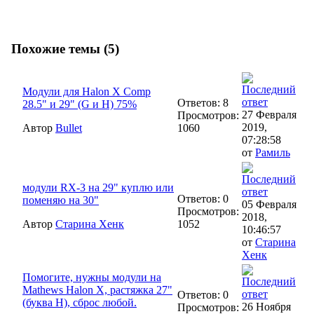
Похожие темы (5)
Модули для Halon X Comp
Ответов: 8
28.5" и 29" (G и H) 75%
27 Февраля
Просмотров:
2019,
Автор
Bullet
1060
07:28:58
от
Рамиль
модули RX-3 на 29" куплю или
Ответов: 0
поменяю на 30"
05 Февраля
Просмотров:
2018,
Автор
Старина Хенк
1052
10:46:57
от
Старина
Хенк
Помогите, нужны модули на
Mathews Halon X, растяжка 27"
Ответов: 0
(буква H), сброс любой.
26 Ноября
Просмотров: