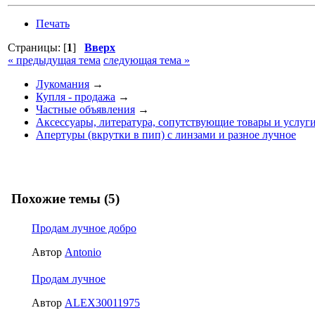
Печать
Страницы: [
1
]
Вверх
« предыдущая тема
следующая тема »
Лукомания
→
Купля - продажа
→
Частные объявления
→
Аксессуары, литература, сопутствующие товары и услуг
Апертуры (вкрутки в пип) с линзами и разное лучное
Похожие темы (5)
Продам лучное добро
Автор
Antonio
Продам лучное
Автор
ALEX30011975