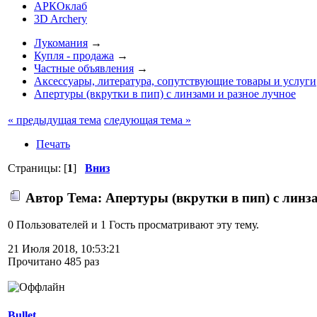
АРКОклаб
3D Archery
Лукомания
→
Купля - продажа
→
Частные объявления
→
Аксессуары, литература, сопутствующие товары и услуги
Апертуры (вкрутки в пип) с линзами и разное лучное
« предыдущая тема
следующая тема »
Печать
Страницы: [
1
]
Вниз
Автор
Тема: Апертуры (вкрутки в пип) с линз
0 Пользователей и 1 Гость просматривают эту тему.
21 Июля 2018, 10:53:21
Прочитано 485 раз
Bullet