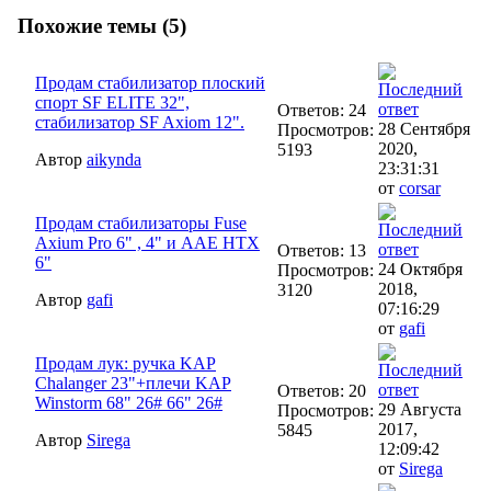
Похожие темы (5)
Продам стабилизатор плоский
спорт SF ELITE 32",
Ответов: 24
стабилизатор SF Axiom 12".
28 Сентября
Просмотров:
2020,
5193
Автор
aikynda
23:31:31
от
corsar
Продам стабилизаторы Fuse
Axium Pro 6" , 4" и AAE HTX
Ответов: 13
6"
24 Октября
Просмотров:
2018,
3120
Автор
gafi
07:16:29
от
gafi
Продам лук: ручка KAP
Chalanger 23"+плечи KAP
Ответов: 20
Winstorm 68" 26# 66" 26#
29 Августа
Просмотров:
2017,
5845
Автор
Sirega
12:09:42
от
Sirega