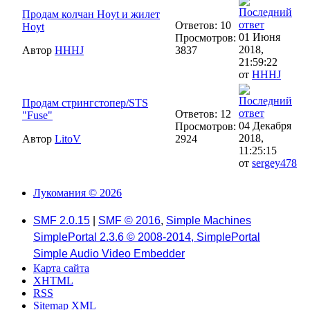
Продам колчан Hoyt и жилет
Ответов: 10
Hoyt
01 Июня
Просмотров:
2018,
Автор
HHHJ
3837
21:59:22
от
HHHJ
Продам стрингстопер/STS
Ответов: 12
"Fuse"
04 Декабря
Просмотров:
2018,
Автор
LitoV
2924
11:25:15
от
sergey478
Лукомания © 2026
SMF 2.0.15
|
SMF © 2016
,
Simple Machines
SimplePortal 2.3.6 © 2008-2014, SimplePortal
Simple Audio Video Embedder
Карта сайта
XHTML
RSS
Sitemap XML