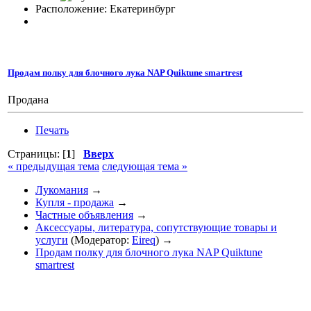
Расположение: Екатеринбург
Продам полку для блочного лука NAP Quiktune smartrest
Продана
Печать
Страницы: [
1
]
Вверх
« предыдущая тема
следующая тема »
Лукомания
→
Купля - продажа
→
Частные объявления
→
Аксессуары, литература, сопутствующие товары и
услуги
(Модератор:
Eireq
) →
Продам полку для блочного лука NAP Quiktune
smartrest