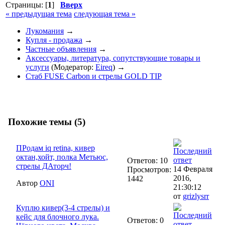
Страницы: [
1
]
Вверх
« предыдущая тема
следующая тема »
Лукомания
→
Купля - продажа
→
Частные объявления
→
Аксессуары, литература, сопутствующие товары и
услуги
(Модератор:
Eireq
) →
Стаб FUSE Carbon и стрелы GOLD TIP
Похожие темы (5)
ПРодам iq retina, кивер
октан,хойт, полка Метьюс,
Ответов: 10
стрелы ДАторч!
14 Февраля
Просмотров:
2016,
1442
Автор
ONI
21:30:12
от
grizlysrr
Куплю кивер(3-4 стрелы) и
кейс для блочного лука.
Ответов: 0