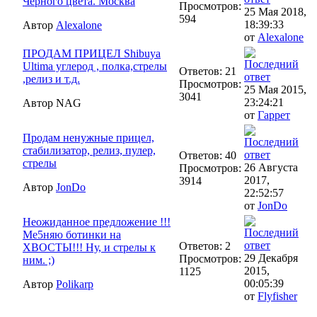
Чёрного цвета. Москва
Просмотров:
25 Мая 2018,
594
18:39:33
Автор
Alexalone
от
Alexalone
ПРОДАМ ПРИЦЕЛ Shibuya
Ultima углерод , полка,стрелы
Ответов: 21
,релиз и т.д.
Просмотров:
25 Мая 2015,
3041
23:24:21
Автор NAG
от
Гаррет
Продам ненужные прицел,
стабилизатор, релиз, пулер,
Ответов: 40
стрелы
26 Августа
Просмотров:
2017,
3914
Автор
JonDo
22:52:57
от
JonDo
Неожиданное предложение !!!
Ме5няю ботинки на
Ответов: 2
ХВОСТЫ!!! Ну, и стрелы к
29 Декабря
Просмотров:
ним. ;)
2015,
1125
00:05:39
Автор
Polikarp
от
Flyfisher