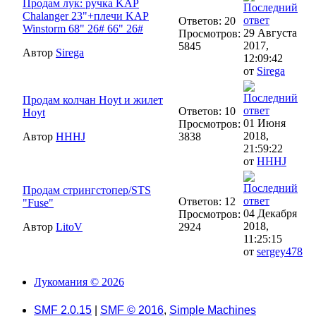
Продам лук: ручка KAP
Chalanger 23"+плечи KAP
Ответов: 20
Winstorm 68" 26# 66" 26#
29 Августа
Просмотров:
2017,
5845
Автор
Sirega
12:09:42
от
Sirega
Продам колчан Hoyt и жилет
Ответов: 10
Hoyt
01 Июня
Просмотров:
2018,
Автор
HHHJ
3838
21:59:22
от
HHHJ
Продам стрингстопер/STS
Ответов: 12
"Fuse"
04 Декабря
Просмотров:
2018,
Автор
LitoV
2924
11:25:15
от
sergey478
Лукомания © 2026
SMF 2.0.15
|
SMF © 2016
,
Simple Machines