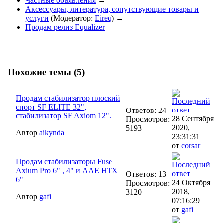
Частные объявления
→
Аксессуары, литература, сопутствующие товары и
услуги
(Модератор:
Eireq
) →
Продам релиз Equalizer
Похожие темы (5)
Продам стабилизатор плоский
спорт SF ELITE 32",
Ответов: 24
стабилизатор SF Axiom 12".
28 Сентября
Просмотров:
2020,
5193
Автор
aikynda
23:31:31
от
corsar
Продам стабилизаторы Fuse
Axium Pro 6" , 4" и AAE HTX
Ответов: 13
6"
24 Октября
Просмотров:
2018,
3120
Автор
gafi
07:16:29
от
gafi