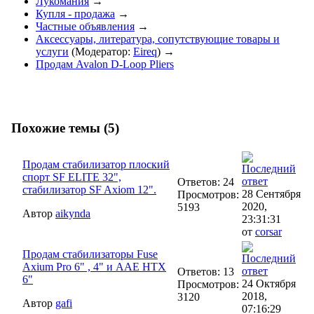
Лукомания
→
Купля - продажа
→
Частные объявления
→
Аксессуары, литература, сопутствующие товары и
услуги
(Модератор:
Eireq
) →
Продам Avalon D-Loop Pliers
Похожие темы (5)
Продам стабилизатор плоский
спорт SF ELITE 32",
Ответов: 24
стабилизатор SF Axiom 12".
28 Сентября
Просмотров:
2020,
5193
Автор
aikynda
23:31:31
от
corsar
Продам стабилизаторы Fuse
Axium Pro 6" , 4" и AAE HTX
Ответов: 13
6"
24 Октября
Просмотров:
2018,
3120
Автор
gafi
07:16:29