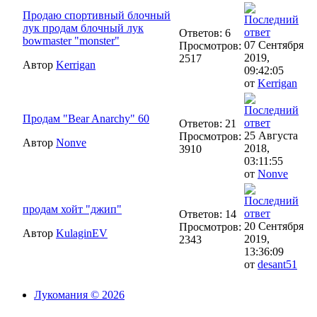
Продаю спортивный блочный
лук продам блочный лук
Ответов: 6
bowmaster "monster"
07 Сентября
Просмотров:
2019,
2517
Автор
Kerrigan
09:42:05
от
Kerrigan
Продам "Bear Anarchy" 60
Ответов: 21
25 Августа
Просмотров:
Автор
Nonve
2018,
3910
03:11:55
от
Nonve
продам хойт "джип"
Ответов: 14
20 Сентября
Просмотров:
Автор
KulaginEV
2019,
2343
13:36:09
от
desant51
Лукомания © 2026