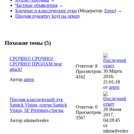
Частные объявления
→
Блочные и классические луки
(Модератор:
Eireq
) →
Продам рукоятку hoyt на левшу
Похожие темы (5)
СРОЧНО! СРОЧНО!
СРОЧНО! ПРОДАМ bear
Ответов: 8
attack!
30 Марта
Просмотров:
2018,
4162
Автор
artem
21:01:18
от
artem
Продам классический лук
Samick Vision, плечи Samick
Ответов: 0
29 Июня
Vision, SF Premium,стрелы
Просмотров:
2017,
3567
04:28:45
Автор nikmedvedev
от
nikmedvedev