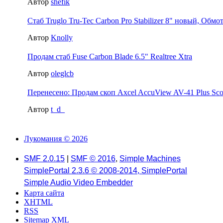
Автор
shefik
Стаб Truglo Tru-Tec Carbon Pro Stabilizer 8" новый, Обмот
Автор
Knolly
Продам стаб Fuse Carbon Blade 6.5" Realtree Xtra
Автор
oleglcb
Перенесено: Продам скоп Axcel AccuView AV-41 Plus Scop
Автор
t_d_
Лукомания © 2026
SMF 2.0.15
|
SMF © 2016
,
Simple Machines
SimplePortal 2.3.6 © 2008-2014, SimplePortal
Simple Audio Video Embedder
Карта сайта
XHTML
RSS
Sitemap XML