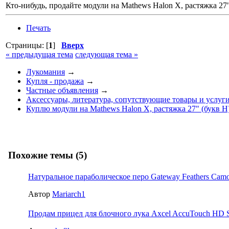
Кто-нибудь, продайте модули на Mathews Halon X, растяжка 27
Печать
Страницы: [
1
]
Вверх
« предыдущая тема
следующая тема »
Лукомания
→
Купля - продажа
→
Частные объявления
→
Аксессуары, литература, сопутствующие товары и услуг
Куплю модули на Mathews Halon X, растяжка 27" (букв H
Похожие темы (5)
Натуральное параболическое перо Gateway Feathers Cam
Автор
Mariarch1
Продам прицел для блочного лука Axcel AccuTouch HD Sli