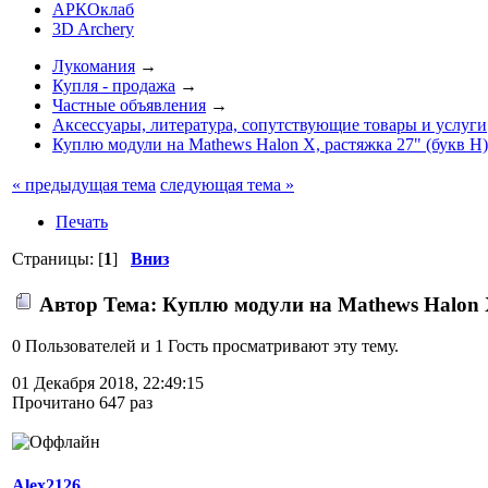
АРКОклаб
3D Archery
Лукомания
→
Купля - продажа
→
Частные объявления
→
Аксессуары, литература, сопутствующие товары и услуги
Куплю модули на Mathews Halon X, растяжка 27" (букв H
« предыдущая тема
следующая тема »
Печать
Страницы: [
1
]
Вниз
Автор
Тема: Куплю модули на Mathews Halon X
0 Пользователей и 1 Гость просматривают эту тему.
01 Декабря 2018, 22:49:15
Прочитано 647 раз
Alex2126