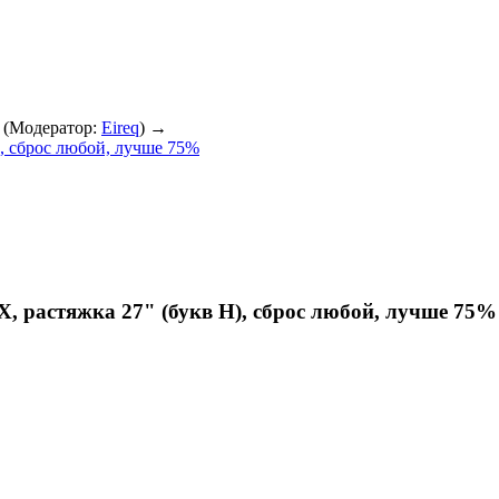
(Модератор:
Eireq
) →
), сброс любой, лучше 75%
, растяжка 27" (букв H), сброс любой, лучше 75%