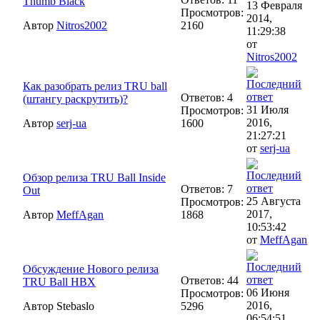
Thumb Black
13 Февраля
Просмотров:
2014,
Автор
Nitros2002
2160
11:29:38
от
Nitros2002
Как разобрать релиз TRU ball
Ответов: 4
(штангу раскрутить)?
31 Июля
Просмотров:
2016,
Автор
serj-ua
1600
21:27:21
от
serj-ua
Обзор релиза TRU Ball Inside
Ответов: 7
Out
25 Августа
Просмотров:
2017,
Автор
MeffAgan
1868
10:53:42
от
MeffAgan
Обсуждение Нового релиза
Ответов: 44
TRU Ball HBX
06 Июня
Просмотров:
2016,
Автор Stebaslo
5296
06:54:51