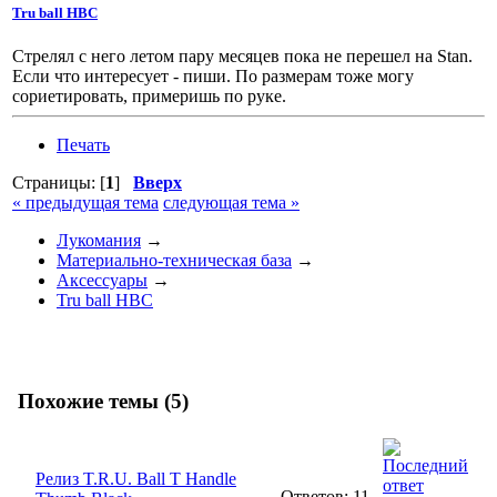
Tru ball HBC
Стрелял с него летом пару месяцев пока не перешел на Stan.
Если что интересует - пиши. По размерам тоже могу
сориетировать, примеришь по руке.
Печать
Страницы: [
1
]
Вверх
« предыдущая тема
следующая тема »
Лукомания
→
Материально-техническая база
→
Аксессуары
→
Tru ball HBC
Похожие темы (5)
Релиз T.R.U. Ball T Handle
Ответов: 11