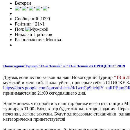
Ветеран
Сообщений: 1099
Рейтинг +21/-1
Пол:
Николай Протасов
Расположение: Москва
Новогодний Турнир "13-й Леший" и "13-й Леший /В ПРИЦЕЛЕ/" 2019
Друзья, количество заявок на наш Новогодний Турнир
"13-й Л
мужской и женский. Пожалуйста, проверьте себя в СПИСК
https://docs.google.com/spreadsheets/d/1wrjCp9jiebjiY_mRPEj
принимаются до 21:00 сегодняшнего дня.
Напоминаем, что пройти в наш тир ближе всего от станции МЦ
турнира в 11:00. Вход в тир будет открыт с торца здания. Переку
печенки, легкие закуски. Будут одноразовые стаканчики, одн
категорически приветствуется!
Наш турнир костюмированный. Наличие исторического/карна