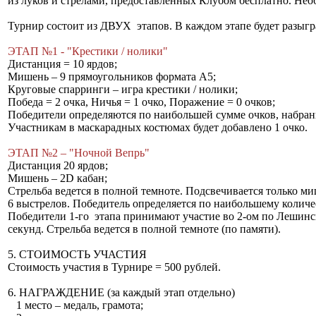
из луков и стрелами, предоставленных Клубом бесплатно. Необ
Турнир состоит из ДВУХ этапов. В каждом этапе будет разыгр
ЭТАП №1 - "Крестики / нолики"
Дистанция = 10 ярдов;
Мишень – 9 прямоугольников формата А5;
Круговые спарринги – игра крестики / нолики;
Победа = 2 очка, Ничья = 1 очко, Поражение = 0 очков;
Победители определяются по наибольшей сумме очков, набран
Участникам в маскарадных костюмах будет добавлено 1 очко.
ЭТАП №2 – "Ночной Вепрь"
Дистанция 20 ярдов;
Мишень – 2D кабан;
Стрельба ведется в полной темноте. Подсвечивается только ми
6 выстрелов. Победитель определяется по наибольшему количе
Победители 1-го этапа принимают участие во 2-ом по Лешин
секунд. Стрельба ведется в полной темноте (по памяти).
5. СТОИМОСТЬ УЧАСТИЯ
Стоимость участия в Турнире = 500 рублей.
6. НАГРАЖДЕНИЕ (за каждый этап отдельно)
1 место – медаль, грамота;