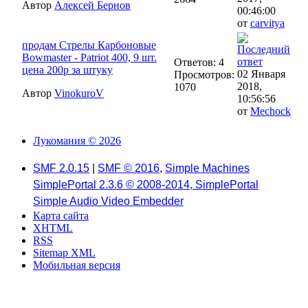
Автор
Алексей Бернов
00:46:00
от
carvitya
продам Cтрелы Карбоновые
Bowmaster - Patriot 400, 9 шт.
Ответов: 4
цена 200р за штуку
02 Января
Просмотров:
2018,
1070
Автор
VinokuroV
10:56:56
от
Mechock
Лукомания © 2026
SMF 2.0.15
|
SMF © 2016
,
Simple Machines
SimplePortal 2.3.6 © 2008-2014, SimplePortal
Simple Audio Video Embedder
Карта сайта
XHTML
RSS
Sitemap XML
Мобильная версия