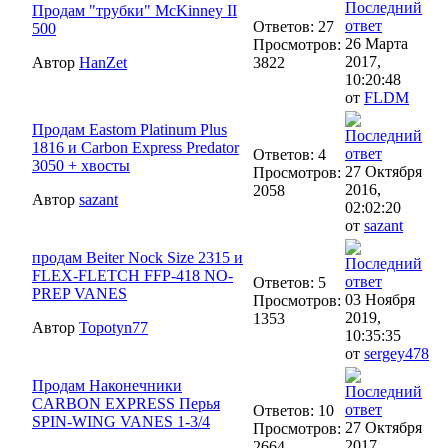
Продам "трубки" McKinney II
Ответов: 27
500
26 Марта
Просмотров:
2017,
Автор
HanZet
3822
10:20:48
от
FLDM
Продам Eastom Platinum Plus
1816 и Carbon Express Predator
Ответов: 4
3050 + хвосты
27 Октября
Просмотров:
2016,
2058
Автор
sazant
02:02:20
от
sazant
продам Beiter Nock Size 2315 и
FLEX-FLETCH FFP-418 NO-
Ответов: 5
PREP VANES
03 Ноября
Просмотров:
2019,
1353
Автор
Topotyn77
10:35:35
от
sergey478
Продам Наконечники
CARBON EXPRESS Перья
Ответов: 10
SPIN-WING VANES 1-3/4
27 Октября
Просмотров:
2017,
2664