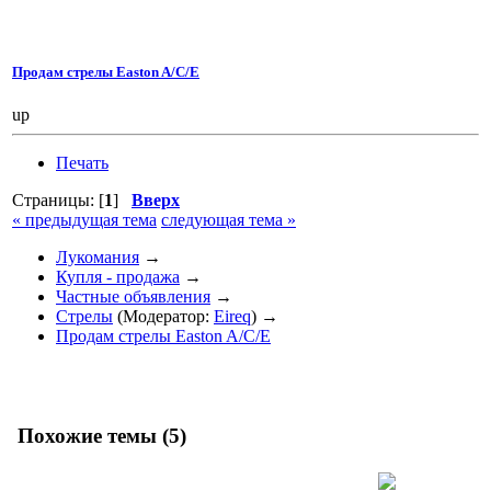
Продам стрелы Easton A/C/E
up
Печать
Страницы: [
1
]
Вверх
« предыдущая тема
следующая тема »
Лукомания
→
Купля - продажа
→
Частные объявления
→
Стрелы
(Модератор:
Eireq
) →
Продам стрелы Easton A/C/E
Похожие темы (5)