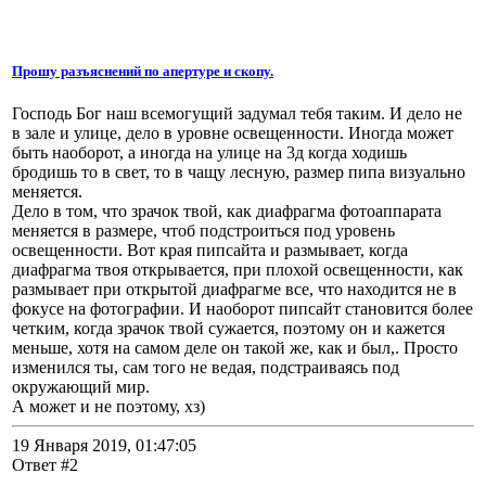
Прошу разъяснений по апертуре и скопу.
Господь Бог наш всемогущий задумал тебя таким. И дело не
в зале и улице, дело в уровне освещенности. Иногда может
быть наоборот, а иногда на улице на 3д когда ходишь
бродишь то в свет, то в чащу лесную, размер пипа визуально
меняется.
Дело в том, что зрачок твой, как диафрагма фотоаппарата
меняется в размере, чтоб подстроиться под уровень
освещенности. Вот края пипсайта и размывает, когда
диафрагма твоя открывается, при плохой освещенности, как
размывает при открытой диафрагме все, что находится не в
фокусе на фотографии. И наоборот пипсайт становится более
четким, когда зрачок твой сужается, поэтому он и кажется
меньше, хотя на самом деле он такой же, как и был,. Просто
изменился ты, сам того не ведая, подстраиваясь под
окружающий мир.
А может и не поэтому, хз)
19 Января 2019, 01:47:05
Ответ #2