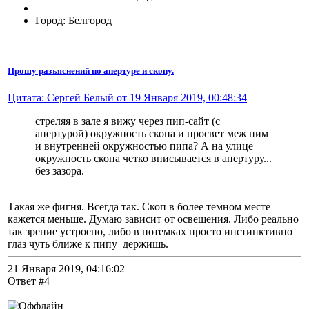
Город: Белгород
Прошу разъяснений по апертуре и скопу.
Цитата: Сергей Белый от 19 Января 2019, 00:48:34
стреляя в зале я вижу через пип-сайт (с
апертурой) окружность скопа и просвет меж ним
и внутренней окружностью пипа? А на улице
окружность скопа четко вписывается в апертуру...
без зазора.
Такая же фигня. Всегда так. Скоп в более темном месте
кажется меньше. Думаю зависит от освещения. Либо реально
так зрение устроено, либо в потемках просто инстинктивно
глаз чуть ближе к пипу держишь.
21 Января 2019, 04:16:02
Ответ #4