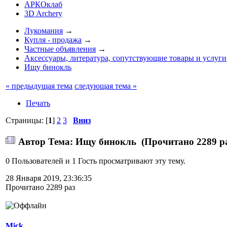
АРКОклаб
3D Archery
Лукомания
→
Купля - продажа
→
Частные объявления
→
Аксессуары, литература, сопутствующие товары и услуги
Ищу бинокль
« предыдущая тема
следующая тема »
Печать
Страницы: [
1
]
2
3
Вниз
Автор
Тема: Ищу бинокль (Прочитано 2289 р
0 Пользователей и 1 Гость просматривают эту тему.
28 Января 2019, 23:36:35
Прочитано 2289 раз
Mick