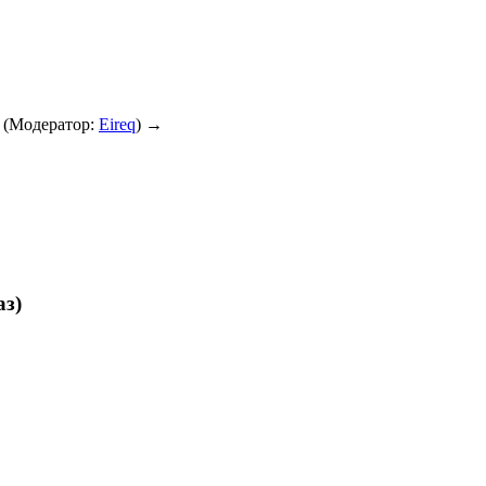
(Модератор:
Eireq
) →
аз)