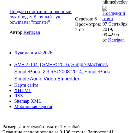
nikmedvedev
Продаю спортивный блочный
лук продам блочный лук
Ответов: 6
bowmaster "monster"
07 Сентября
Просмотров:
2019,
2517
Автор
Kerrigan
09:42:05
от
Kerrigan
Лукомания © 2026
SMF 2.0.15
|
SMF © 2016
,
Simple Machines
SimplePortal 2.3.6 © 2008-2014, SimplePortal
Simple Audio Video Embedder
Карта сайта
XHTML
RSS
Sitemap XML
Мобильная версия
Размер занимаемой памяти: 1 мегабайт.
Страница сгенерирована за 0.136 секунд. Запросов: 41.