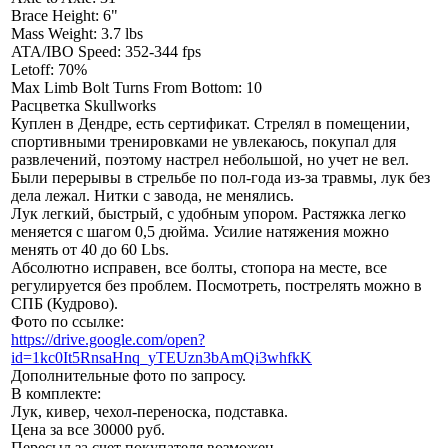
Brace Height: 6"
Mass Weight: 3.7 lbs
ATA/IBO Speed: 352-344 fps
Letoff: 70%
Max Limb Bolt Turns From Bottom: 10
Расцветка Skullworks
Куплен в Дендре, есть сертификат. Стрелял в помещении,
спортивными тренировками не увлекаюсь, покупал для
развлечений, поэтому настрел небольшой, но учет не вел.
Были перерывы в стрельбе по пол-года из-за травмы, лук без
дела лежал. Нитки с завода, не менялись.
Лук легкий, быстрый, с удобным упором. Растяжка легко
меняется с шагом 0,5 дюйма. Усилие натяжения можно
менять от 40 до 60 Lbs.
Абсолютно исправен, все болты, стопора на месте, все
регулируется без проблем. Посмотреть, пострелять можно в
СПБ (Кудрово).
Фото по ссылке:
https://drive.google.com/open?
id=1kc0It5RnsaHnq_yTEUzn3bAmQi3whfkK
Дополнительные фото по запросу.
В комплекте:
Лук, кивер, чехол-переноска, подставка.
Цена за все 30000 руб.
Пересыл за счет покупателя возможен.