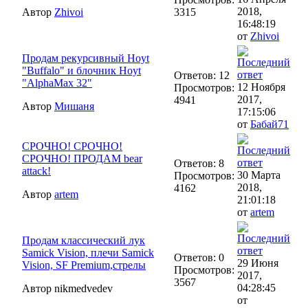
2018,
Автор
Zhivoi
3315
16:48:19
от
Zhivoi
Продам рекурсивный Hoyt
"Buffalo" и блочник Hoyt
Ответов: 12
"AlphaMax 32"
12 Ноября
Просмотров:
2017,
4941
Автор
Мишаня
17:15:06
от
Бабай71
СРОЧНО! СРОЧНО!
СРОЧНО! ПРОДАМ bear
Ответов: 8
attack!
30 Марта
Просмотров:
2018,
4162
Автор
artem
21:01:18
от
artem
Продам классический лук
Samick Vision, плечи Samick
Ответов: 0
29 Июня
Vision, SF Premium,стрелы
Просмотров:
2017,
3567
04:28:45
Автор nikmedvedev
от