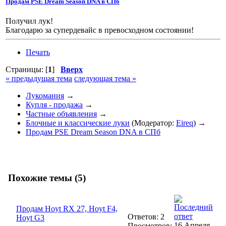
Продам PSE Dream Season DNA в СПб
Получил лук!
Благодарю за супердевайс в превосходном состоянии!
Печать
Страницы: [
1
]
Вверх
« предыдущая тема
следующая тема »
Лукомания
→
Купля - продажа
→
Частные объявления
→
Блочные и классические луки
(Модератор:
Eireq
) →
Продам PSE Dream Season DNA в СПб
Похожие темы (5)
Продам Hoyt RX 27, Hoyt F4,
Ответов: 2
Hoyt G3
16 Апреля
Просмотров: