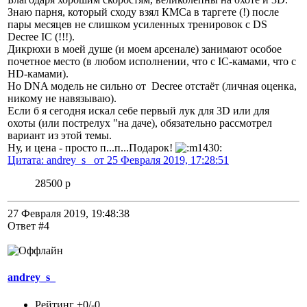
Знаю парня, который сходу взял КМСа в таргете (!) после
пары месяцев не слишком усиленных тренировок с DS
Decree IC (!!!).
Дикрюхи в моей душе (и моем арсенале) занимают особое
почетное место (в любом исполнении, что с IC-камами, что с
HD-камами).
Но DNA модель не сильно от Decree отстаёт (личная оценка,
никому не навязываю).
Если б я сегодня искал себе первый лук для 3D или для
охоты (или пострелух "на даче), обязательно рассмотрел
вариант из этой темы.
Ну, и цена - просто п...п...Подарок!
Цитата: andrey_s_ от 25 Февраля 2019, 17:28:51
28500 р
27 Февраля 2019, 19:48:38
Ответ #4
andrey_s_
Рейтинг +0/-0