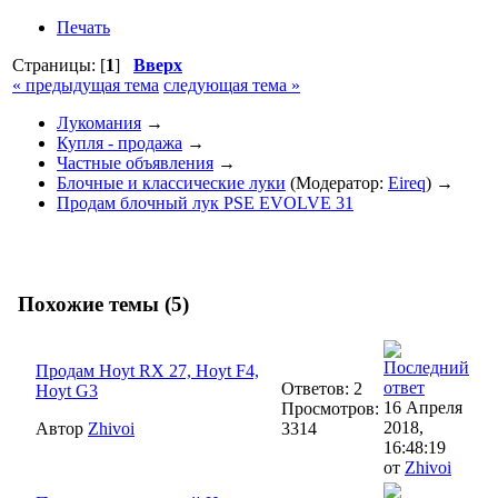
Печать
Страницы: [
1
]
Вверх
« предыдущая тема
следующая тема »
Лукомания
→
Купля - продажа
→
Частные объявления
→
Блочные и классические луки
(Модератор:
Eireq
) →
Продам блочный лук PSE EVOLVE 31
Похожие темы (5)
Продам Hoyt RX 27, Hoyt F4,
Ответов: 2
Hoyt G3
16 Апреля
Просмотров:
2018,
Автор
Zhivoi
3314
16:48:19
от
Zhivoi