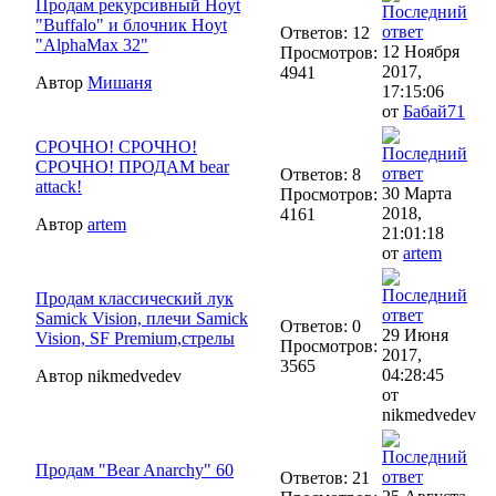
Продам рекурсивный Hoyt
"Buffalo" и блочник Hoyt
Ответов: 12
"AlphaMax 32"
12 Ноября
Просмотров:
2017,
4941
Автор
Мишаня
17:15:06
от
Бабай71
СРОЧНО! СРОЧНО!
СРОЧНО! ПРОДАМ bear
Ответов: 8
attack!
30 Марта
Просмотров:
2018,
4161
Автор
artem
21:01:18
от
artem
Продам классический лук
Samick Vision, плечи Samick
Ответов: 0
29 Июня
Vision, SF Premium,стрелы
Просмотров:
2017,
3565
04:28:45
Автор nikmedvedev
от
nikmedvedev
Продам "Bear Anarchy" 60
Ответов: 21