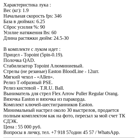
Характеристика лука :
Вес (кг): 1.9
Начальная скорость fps: 346
База в дюймах: 6.25
Сброс усилия %: 90
Усилие натяжения lbs: 60
Длина растяжки дюйм: 24.5-30
В комплекте с луком идет :
Прицел - Topoint (5pin-0.19).
Полочка QAD.
Стабилизатор Topoint Алюминиевый.
Стрелы (не резаные) Easton BloodLine - 12шт.
Мягкий чехол - «Allen».
Релиз Т-образный PSE.
Релиз кистевой - T.R.U. Ball.
Выниматель для стрел Flex Arrow Puller Regular Orang.
Вязочка Easton и вязочка из паракорда.
Комплект ключей-шестигранников Easton.
Минимальный настрел около 30 выстрелов, продается
полным комплектом как на фото, пересыл за мой счет ТК
СДЭК.
Цена : 55 000 руб.
Вопросы в личку, тел. +7 918 57один 45 57 / WhatsApp.