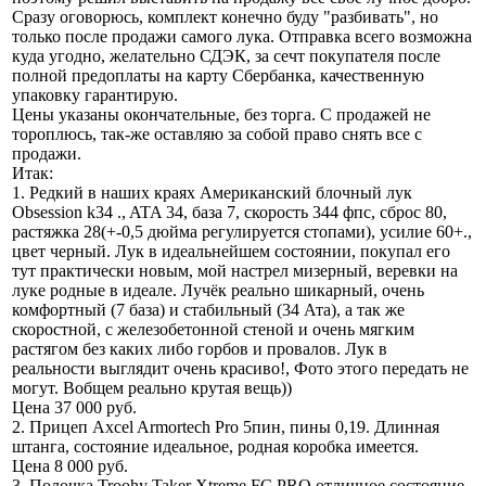
Сразу оговорюсь, комплект конечно буду "разбивать", но
только после продажи самого лука. Отправка всего возможна
куда угодно, желательно СДЭК, за сечт покупателя после
полной предоплаты на карту Сбербанка, качественную
упаковку гарантирую.
Цены указаны окончательные, без торга. С продажей не
тороплюсь, так-же оставляю за собой право снять все с
продажи.
Итак:
1. Редкий в наших краях Американский блочный лук
Obsession k34 ., ATA 34, база 7, скорость 344 фпс, сброс 80,
растяжка 28(+-0,5 дюйма регулируется стопами), усилие 60+.,
цвет черный. Лук в идеальнейшем состоянии, покупал его
тут практически новым, мой настрел мизерный, веревки на
луке родные в идеале. Лучёк реально шикарный, очень
комфортный (7 база) и стабильный (34 Ата), а так же
скоростной, с железобетонной стеной и очень мягким
растягом без каких либо горбов и провалов. Лук в
реальности выглядит очень красиво!, Фото этого передать не
могут. Вобщем реально крутая вещь))
Цена 37 000 руб.
2. Прицеп Axcel Armortech Pro 5пин, пины 0,19. Длинная
штанга, состояние идеальное, родная коробка имеется.
Цена 8 000 руб.
3. Полочка Troohy Taker Xtreme FC PRO,отличное состояние,