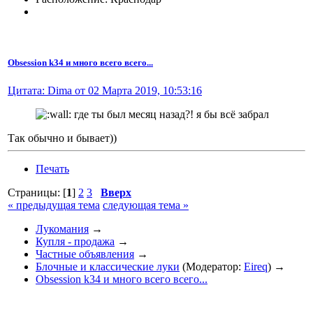
Obsession k34 и много всего всего...
Цитата: Dima от 02 Марта 2019, 10:53:16
где ты был месяц назад?! я бы всё забрал
Так обычно и бывает))
Печать
Страницы: [
1
]
2
3
Вверх
« предыдущая тема
следующая тема »
Лукомания
→
Купля - продажа
→
Частные объявления
→
Блочные и классические луки
(Модератор:
Eireq
) →
Obsession k34 и много всего всего...