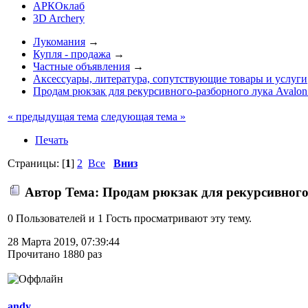
АРКОклаб
3D Archery
Лукомания
→
Купля - продажа
→
Частные объявления
→
Аксессуары, литература, сопутствующие товары и услуги
Продам рюкзак для рекурсивного-разборного лука Avalon 
« предыдущая тема
следующая тема »
Печать
Страницы: [
1
]
2
Все
Вниз
Автор
Тема: Продам рюкзак для рекурсивного-
0 Пользователей и 1 Гость просматривают эту тему.
28 Марта 2019, 07:39:44
Прочитано 1880 раз
andy