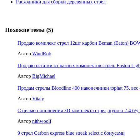
Расходники для сборки деревянных стрел
Похожие темы (5)
Продаю комплект стрел 12шт карбон Веman (Eaton) 
Автор
WindRob
Продаю остатки от разных комплектов стрел. Easton Light
Автор
BigMichael
Продам стрелы Bloodline 400 наконечники tophat 75, вес 
Автор
Vitaly
С целью пополнения 3D комплекта стрел, куплю 2-4 б/у 
Автор
nithwoolf
9 стрел Carbon express blue streak select с бонусами