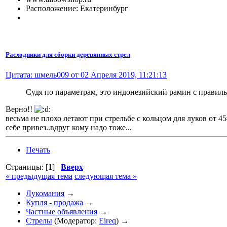
Расположение: Екатеринбург
Расходники для сборки деревянных стрел
Цитата: шмель009 от 02 Апреля 2019, 11:21:13
Судя по параметрам, это индонезийский рамин с правил
Верно!!
весьма не плохо летают при стрельбе с кольцом для луков от 45
себе привез..вдруг кому надо тоже...
Печать
Страницы: [
1
]
Вверх
« предыдущая тема
следующая тема »
Лукомания
→
Купля - продажа
→
Частные объявления
→
Стрелы
(Модератор:
Eireq
) →