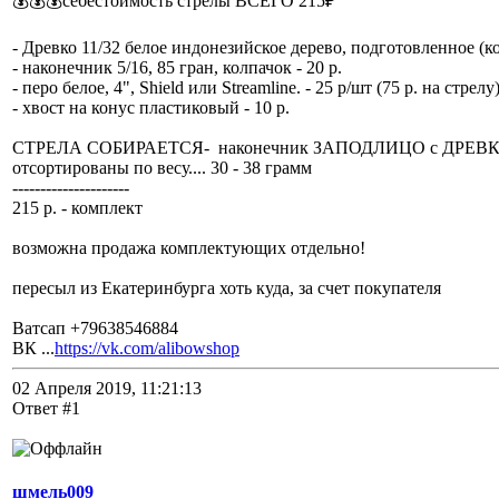
💰💰💰себестоимость стрелы ВСЕГО 215₽
- Древко 11/32 белое индонезийское дерево, подготовленное (ко
- наконечник 5/16, 85 гран, колпачок - 20 р.
- перо белое, 4", Shield или Streamline. - 25 р/шт (75 р. на стрелу
- хвост на конус пластиковый - 10 р.
СТРЕЛА СОБИРАЕТСЯ- наконечник ЗАПОДЛИЦО с ДРЕВКОМ, эт
отсортированы по весу.... 30 - 38 грамм
---------------------
215 р. - комплект
возможна продажа комплектующих отдельно!
пересыл из Екатеринбурга хоть куда, за счет покупателя
Ватсап +79638546884
ВК ...
https://vk.com/alibowshop
02 Апреля 2019, 11:21:13
Ответ #1
шмель009