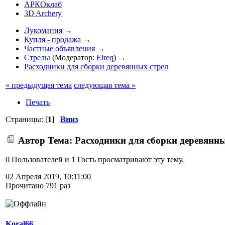
АРКОклаб
3D Archery
Лукомания
→
Купля - продажа
→
Частные объявления
→
Стрелы
(Модератор:
Eireq
) →
Расходники для сборки деревянных стрел
« предыдущая тема
следующая тема »
Печать
Страницы: [
1
]
Вниз
Автор
Тема: Расходники для сборки деревянны
0 Пользователей и 1 Гость просматривают эту тему.
02 Апреля 2019, 10:11:00
Прочитано 791 раз
Koral66