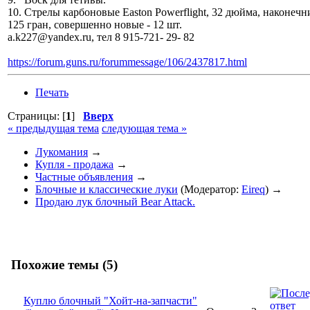
10. Стрелы карбоновые Easton Powerflight, 32 дюйма, наконеч
125 гран, совершенно новые - 12 шт.
a.k227@yandex.ru, тел 8 915-721- 29- 82
https://forum.guns.ru/forummessage/106/2437817.html
Печать
Страницы: [
1
]
Вверх
« предыдущая тема
следующая тема »
Лукомания
→
Купля - продажа
→
Частные объявления
→
Блочные и классические луки
(Модератор:
Eireq
) →
Продаю лук блочный Bear Attack.
Похожие темы (5)
Куплю блочный "Хойт-на-запчасти"