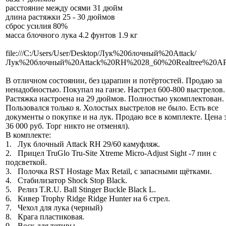
расстояние между осями 31 дюйм
длина растяжки 25 - 30 дюймов
сброс усилия 80%
масса блочного лука 4.2 фунтов 1.9 кг
file:///C:/Users/User/Desktop/Лук%20блочный%20Attack/
Лук%20блочный%20Attack%20RH%2028_60%20Realtree%20AP
В отличном состоянии, без царапин и потёртостей. Продаю за
ненадобностью. Покупал на ганзе. Настрел 600-800 выстрелов.
Растяжка настроена на 29 дюймов. Полностью укомплектован.
Пользовался только я. Холостых выстрелов не было. Есть все
документы о покупке и на лук. Продаю все в комплекте. Цена з
36 000 руб. Торг никто не отменял).
В комплекте:
1. Лук блочный Attack RH 29/60 камуфляж.
2. Прицел TruGlo Tru-Site Xtreme Micro-Adjust Sight -7 пин с
подсветкой.
3. Полочка RST Hostage Max Retail, с запасными щётками.
4. Стабилизатор Shock Stop Black.
5. Релиз T.R.U. Ball Stinger Buckle Black L.
6. Кивер Trophy Ridge Ridge Hunter на 6 стрел.
7. Чехол для лука (черный)
8. Крага пластиковая.
9. Воск для тетивы.