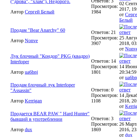
Ответов: 3
("дрова", "хлам"). Недорого.
02 Сент
Просмотров:
2017, 19
Автор
Сергей Белый
1984
от
Серг
Белый
Продам "Bear Anarchy" 60
Ответов: 21
Просмотров:
25 Авгу
Автор
Nonve
3907
2018, 03
от
Nonv
Лук блочный "Кондор" PKG (квадро)
Ответов: 14
Interloper
Просмотров:
14 Июня
Автор
ua6bnj
1801
20:34:59
от
ua6bn
Продам блочный лук Interloper
Ответов: 0
"Assassin"
Просмотров:
14 Дека
Автор
Kerrigan
1108
2018, 20
от
Kerri
Продается BEAR PAW " Hard Hunter"
Ответов: 3
бывший в употреблении
Просмотров:
26 Март
Автор
dux
1869
2016, 23
от
dux