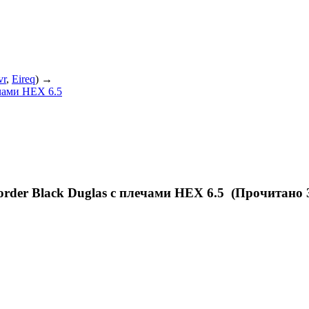
vr
,
Eireq
) →
чами HEX 6.5
der Black Duglas с плечами HEX 6.5 (Прочитано 3