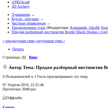
АРКОклаб
3D Archery
Лукомания
→
Купля - продажа
→
Частные объявления
→
Традиционные луки
(Модераторы:
Konstantin
,
AlexM
,
Ksa
Продам разборный инстинктив Border Black Duglas с пле
« предыдущая тема
следующая тема »
Печать
Страницы: [
1
]
Вниз
Автор
Тема: Продам разборный инстинктив Bor
0 Пользователей и 1 Гость просматривают эту тему.
07 Апреля 2019, 22:31:46
Прочитано 3948 раз
Гаррет