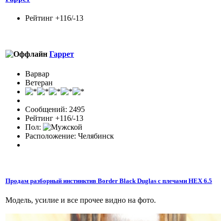
Рейтинг +116/-13
Гаррет
Варвар
Ветеран
Сообщений: 2495
Рейтинг +116/-13
Пол:
Расположение: Челябинск
Продам разборный инстинктив Border Black Duglas с плечами HEX 6.5
Модель, усилие и все прочее видно на фото.