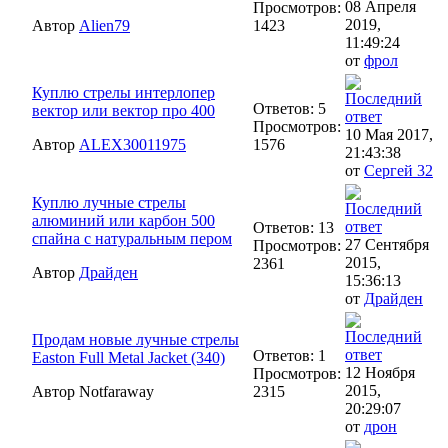
08 Апреля
Просмотров:
2019,
Автор
Alien79
1423
11:49:24
от
фрол
Куплю стрелы интерлопер
Ответов: 5
вектор или вектор про 400
Просмотров:
10 Мая 2017,
Автор
ALEX30011975
1576
21:43:38
от
Сергей 32
Куплю лучные стрелы
алюминий или карбон 500
Ответов: 13
спайна с натуральным пером
27 Сентября
Просмотров:
2015,
2361
Автор
Драйден
15:36:13
от
Драйден
Продам новые лучные стрелы
Ответов: 1
Easton Full Metal Jacket (340)
12 Ноября
Просмотров:
2015,
Автор Notfaraway
2315
20:29:07
от
дрон