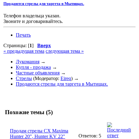
Продаются стрелы для таргета в Мытищах.
Телефон владельца указан.
Звоните и договаривайтесь.
Печать
Страницы: [
1
]
Вверх
« предыдущая тема
следующая тема »
Лукомания
→
Купля - продажа
→
Частные объявления
→
Стрелы
(Модератор:
Eireq
) →
Продаются стрелы для таргета в Мытищах.
Похожие темы (5)
Продам стрелы CX Maxima
Ответов: 5
Hunter 20", Hunter KV 22"