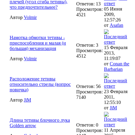
плечей (угол сгиба тетивы),
Ответов: 13
что предпочтительнее?
05 Июня
Просмотров:
2009,
4521
Автор
Volmir
12:57:26
от
Asafan
Намотка обмотки тетивы -
приспособления и малая (и
Ответов: 3
15 Февраля
большая) механизация
Просмотров:
2013,
4512
11:19:07
Автор
Volmir
от
Conan the
Barbarian
Расположение тетивы
относительно стрелы (вопрос
Ответов: 56
новичка)
23 Февраля
Просмотров:
2011,
7140
Автор
JiM
12:55:10
от
JiM
Длина тетивы блочного лука
Ответов: 0
Golden arrow
11 Апреля
Просмотров: