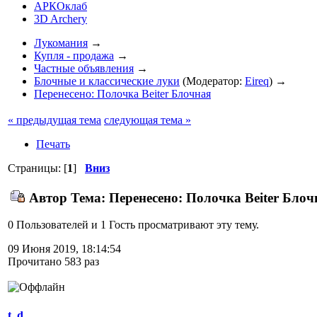
АРКОклаб
3D Archery
Лукомания
→
Купля - продажа
→
Частные объявления
→
Блочные и классические луки
(Модератор:
Eireq
) →
Перенесено: Полочка Beiter Блочная
« предыдущая тема
следующая тема »
Печать
Страницы: [
1
]
Вниз
Автор
Тема: Перенесено: Полочка Beiter Блоч
0 Пользователей и 1 Гость просматривают эту тему.
09 Июня 2019, 18:14:54
Прочитано 583 раз
t_d_