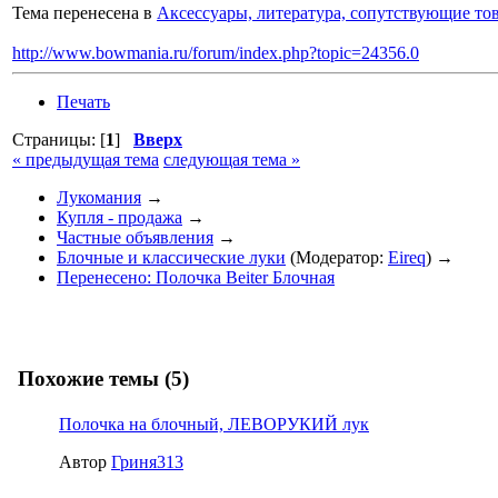
Тема перенесена в
Аксессуары, литература, сопутствующие то
http://www.bowmania.ru/forum/index.php?topic=24356.0
Печать
Страницы: [
1
]
Вверх
« предыдущая тема
следующая тема »
Лукомания
→
Купля - продажа
→
Частные объявления
→
Блочные и классические луки
(Модератор:
Eireq
) →
Перенесено: Полочка Beiter Блочная
Похожие темы (5)
Полочка на блочный, ЛЕВОРУКИЙ лук
Автор
Гриня313