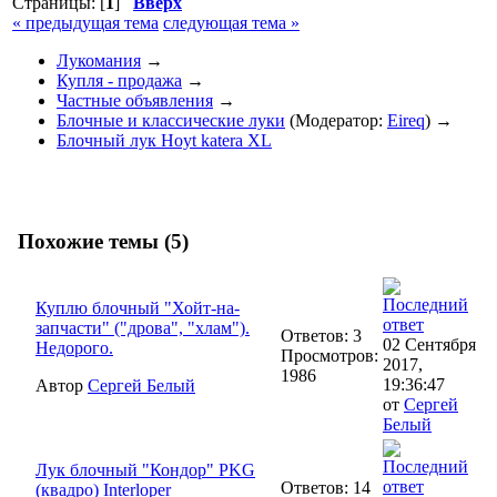
Страницы: [
1
]
Вверх
« предыдущая тема
следующая тема »
Лукомания
→
Купля - продажа
→
Частные объявления
→
Блочные и классические луки
(Модератор:
Eireq
) →
Блочный лук Hoyt katera XL
Похожие темы (5)
Куплю блочный "Хойт-на-
запчасти" ("дрова", "хлам").
Ответов: 3
02 Сентября
Недорого.
Просмотров:
2017,
1986
19:36:47
Автор
Сергей Белый
от
Сергей
Белый
Лук блочный "Кондор" PKG
Ответов: 14
(квадро) Interloper