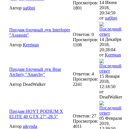
14 Июня
Просмотров:
2018,
Автор
ua6bnj
1801
20:34:59
от
ua6bnj
Продам блочный лук Interloper
Ответов: 0
"Assassin"
14 Декабря
Просмотров:
2018,
Автор
Kerrigan
1108
20:28:04
от
Kerrigan
Продам блочный лук Bear
Ответов: 4
Archery "Anarchy"
15 Января
Просмотров:
2018,
Автор DeadWalker
2241
12:18:50
от
DeadWalker
Продам HOYT PODIUM X
Ответов: 27
ELITE 40 GTX 27"-28.5"
05 Февраля
Просмотров:
2019,
Автор
aikynda
4011
12:39:50