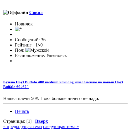
Сокол
Новичок
Сообщений: 36
Рейтинг +1/-0
Пол:
Расположение: Ульяновск
Куплю Hoyt Buffalo 40# medium или long или обменяю на новый Hoyt
Buffalo 60#62"
Нашел плечи 50#. Пока больше ничего не надо.
Печать
Страницы: [
1
]
Вверх
« предыдущая тема
следующая тема »