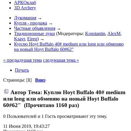
АРКОклаб
3D Archery
Лукомания
→
Купля - продажа
→
Частные объявления
→
Традиционные луки
(Модераторы:
Konstantin
,
AlexM
,
Ksavr
,
Eireq
) →
Куплю Hoyt Buffalo 40# medium или long или обменяю
на новый Hoyt Buffalo 60#62"
« предыдущая тема
следующая тема »
Печать
Страницы: [
1
]
Вниз
Автор
Тема: Куплю Hoyt Buffalo 40# medium
или long или обменяю на новый Hoyt Buffalo
60#62" (Прочитано 1160 раз)
0 Пользователей и 1 Гость просматривают эту тему.
11 Июня 2019, 19:43:27