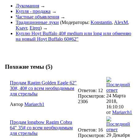
Лукомания
→
Купля - продажа
→
Частные объявления
→
Традиционные луки
(Модераторы:
Konstantin
,
AlexM
,
Ksavr
,
Eireq
) →
Куплю Hoyt Buffalo 40# medium или long или обменяю
на новый Hoyt Buffalo 60#62"
Похожие темы (5)
Продам Ragim Golden Eagle 62"
30#, 40# со всем необходимым
Ответов: 12
для стрельбы
24 Марта
Просмотров:
2018,
2306
Автор
Mariarch1
16:10:10
от
Mariarch1
Продам longbow Ragim Cobra
64" 35# со всем необходимым
Ответов: 16
для стрельбы
29 Декабря
Просмотров: