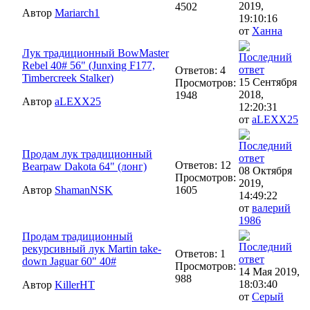
2019,
4502
Автор
Mariarch1
19:10:16
от
Ханна
Лук традиционный BowMaster
Rebel 40# 56" (Junxing F177,
Ответов: 4
Timbercreek Stalker)
15 Сентября
Просмотров:
2018,
1948
Автор
aLEXX25
12:20:31
от
aLEXX25
Продам лук традиционный
Ответов: 12
Bearpaw Dakota 64" (лонг)
08 Октября
Просмотров:
2019,
Автор
ShamanNSK
1605
14:49:22
от
валерий
1986
Продам традиционный
рекурсивный лук Martin take-
Ответов: 1
down Jaguar 60" 40#
Просмотров:
14 Мая 2019,
988
18:03:40
Автор
KillerHT
от
Серый