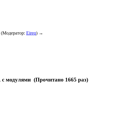
(Модератор:
Eireq
) →
, с модулями (Прочитано 1665 раз)