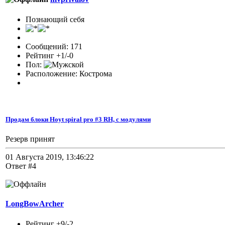
Познающий себя
Сообщений: 171
Рейтинг +1/-0
Пол:
Расположение: Кострома
Продам блоки Hoyt spiral pro #3 RH, с модулями
Резерв принят
01 Августа 2019, 13:46:22
Ответ #4
LongBowArcher
Рейтинг +9/-2