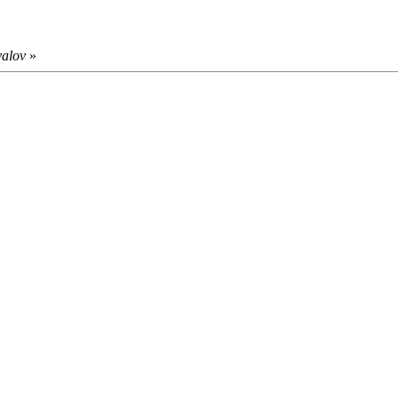
alov
»