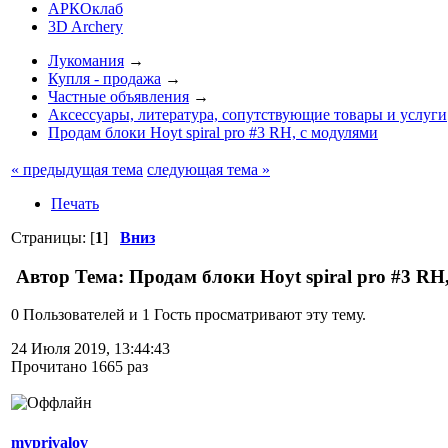
АРКОклаб
3D Archery
Лукомания
→
Купля - продажа
→
Частные объявления
→
Аксессуары, литература, сопутствующие товары и услуги
Продам блоки Hoyt spiral pro #3 RH, с модулями
« предыдущая тема
следующая тема »
Печать
Страницы: [
1
]
Вниз
Автор
Тема: Продам блоки Hoyt spiral pro #3 RH
0 Пользователей и 1 Гость просматривают эту тему.
24 Июля 2019, 13:44:43
Прочитано 1665 раз
mvprivalov