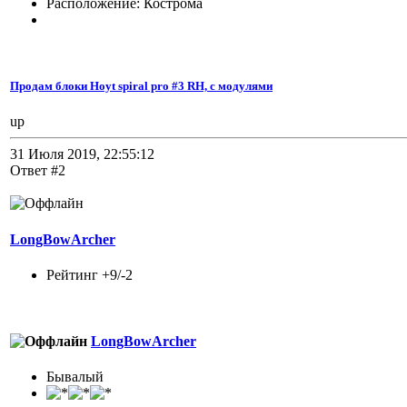
Расположение: Кострома
Продам блоки Hoyt spiral pro #3 RH, с модулями
up
31 Июля 2019, 22:55:12
Ответ #2
LongBowArcher
Рейтинг +9/-2
LongBowArcher
Бывалый