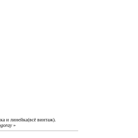
ка и линейка(всё винтаж).
ngoray
»