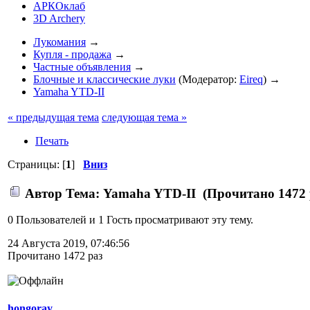
АРКОклаб
3D Archery
Лукомания
→
Купля - продажа
→
Частные объявления
→
Блочные и классические луки
(Модератор:
Eireq
) →
Yamaha YTD-II
« предыдущая тема
следующая тема »
Печать
Страницы: [
1
]
Вниз
Автор
Тема: Yamaha YTD-II (Прочитано 1472 
0 Пользователей и 1 Гость просматривают эту тему.
24 Августа 2019, 07:46:56
Прочитано 1472 раз
hongoray