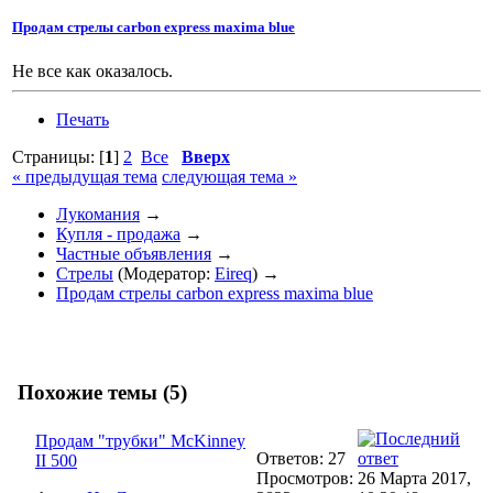
Продам стрелы carbon express maxima blue
Не все как оказалось.
Печать
Страницы: [
1
]
2
Все
Вверх
« предыдущая тема
следующая тема »
Лукомания
→
Купля - продажа
→
Частные объявления
→
Стрелы
(Модератор:
Eireq
) →
Продам стрелы carbon express maxima blue
Похожие темы (5)
Продам "трубки" McKinney
Ответов: 27
II 500
Просмотров:
26 Марта 2017,