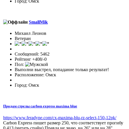
Город: Омск
SmallMik
Михаил Леонов
Ветеран
Сообщений: 5462
Рейтинг +408/-0
Пол:
Выполни выстрел, попадание только результат!
Расположение: Омск
Город: Омск
Продам стрелы carbon express maxima blue
https://www.feradyne.com/cx-maxima-blu-rz-select-150-12pk/
Carbon Express пишет размер 250, что соответствует прогибу
0,413 (читать спайн) Правда не знаю, на 26" или на 28"