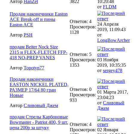
Автор
HanZet
3822
10:20:48
от
FLDM
Продам наконечники Easton
ACE Break-off и пины
Ответов: 4
24 Апреля
Easton ACE
Просмотров:
2019, 11:09:43
1128
Автор
PSH
от
LongBowArcher
продам Beiter Nock Size
2315 и FLEX-FLETCH FFP-
Ответов: 5
418 NO-PREP VANES
Просмотров:
03 Ноября
1353
2019, 10:35:35
Автор
Topotyn77
от
sergey478
Продам наконечники
EASTON NICKEL PLATED,
Ответов: 0
РАЗМЕР 17/64 80 гран
01 Марта 2017,
Просмотров:
Новые
23:04:23
933
от
Сливовый
Автор
Сливовый Джем
Джем
продам Cтрелы Карбоновые
Bowmaster - Patriot 400, 9 шт.
Ответов: 4
цена 200р за штуку
Просмотров:
02 Января