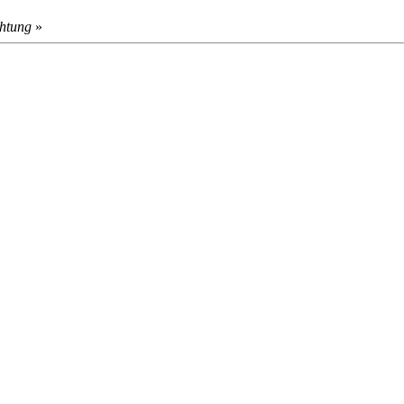
htung
»