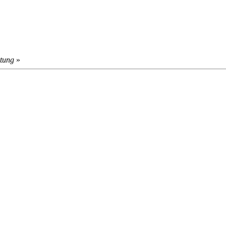
tung
»