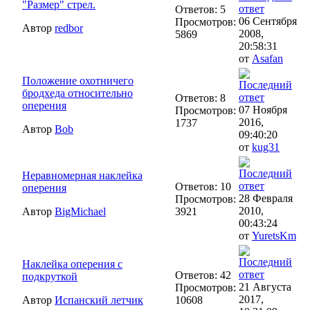
"Размер" стрел.
Ответов: 5
06 Сентября
Просмотров:
Автор
redbor
2008,
5869
20:58:31
от
Asafan
Положение охотничего
бродхеда относительно
Ответов: 8
оперения
07 Ноября
Просмотров:
2016,
1737
Автор
Bob
09:40:20
от
kug31
Неравномерная наклейка
Ответов: 10
оперения
28 Февраля
Просмотров:
2010,
Автор
BigMichael
3921
00:43:24
от
YuretsKm
Наклейка оперения с
Ответов: 42
подкруткой
21 Августа
Просмотров:
2017,
Автор
Испанский летчик
10608