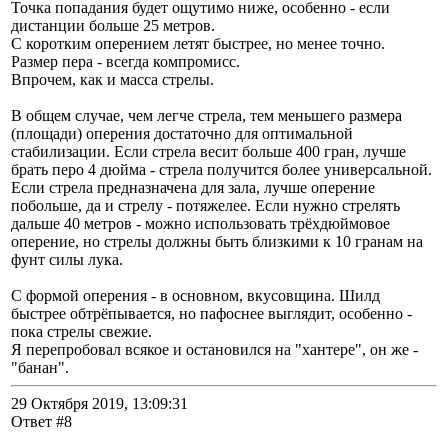
Точка попадания будет ощутимо ниже, особенно - если
дистанции больше 25 метров.
С коротким оперением летят быстрее, но менее точно.
Размер пера - всегда компромисс.
Впрочем, как и масса стрелы.
В общем случае, чем легче стрела, тем меньшего размера
(площади) оперения достаточно для оптимальной
стабилизации. Если стрела весит больше 400 гран, лучше
брать перо 4 дюйма - стрела получится более универсальной.
Если стрела предназначена для зала, лучше оперение
побольше, да и стрелу - потяжелее. Если нужно стрелять
дальше 40 метров - можно использовать трёхдюймовое
оперение, но стрелы должны быть близкими к 10 гранам на
фунт силы лука.
С формой оперения - в основном, вкусовщина. Шилд
быстрее обтрёпывается, но пафоснее выглядит, особенно -
пока стрелы свежие.
Я перепробовал всякое и остановился на "хантере", он же -
"банан".
29 Октября 2019, 13:09:31
Ответ #8