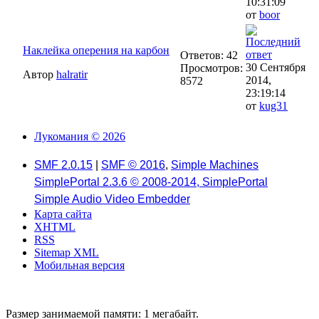
10:31:09
от
boor
Наклейка оперения на карбон
Ответов: 42
30 Сентября
Просмотров:
Автор
halratir
2014,
8572
23:19:14
от
kug31
Лукомания © 2026
SMF 2.0.15
|
SMF © 2016
,
Simple Machines
SimplePortal 2.3.6 © 2008-2014, SimplePortal
Simple Audio Video Embedder
Карта сайта
XHTML
RSS
Sitemap XML
Мобильная версия
Размер занимаемой памяти: 1 мегабайт.