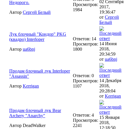
02 Сентября
Недорого.
Просмотров:
2017,
1984
19:36:47
Автор
Сергей Белый
от
Сергей
Белый
Лук блочный "Кондор" PKG
Ответов: 14
(квадро) Interloper
14 Июня
Просмотров:
2018,
Автор
ua6bnj
1800
20:34:59
от
ua6bnj
Продам блочный лук Interloper
Ответов: 0
"Assassin"
14 Декабря
Просмотров:
2018,
Автор
Kerrigan
1107
20:28:04
от
Kerrigan
Продам блочный лук Bear
Ответов: 4
Archery "Anarchy"
15 Января
Просмотров:
2018,
Автор DeadWalker
2241
12:18:50