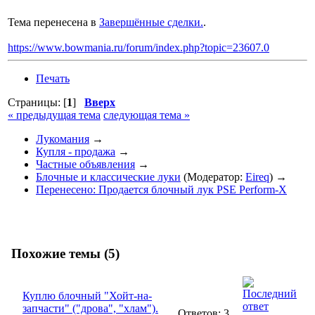
Тема перенесена в
Завершённые сделки.
.
https://www.bowmania.ru/forum/index.php?topic=23607.0
Печать
Страницы: [
1
]
Вверх
« предыдущая тема
следующая тема »
Лукомания
→
Купля - продажа
→
Частные объявления
→
Блочные и классические луки
(Модератор:
Eireq
) →
Перенесено: Продается блочный лук PSE Perform-X
Похожие темы (5)
Куплю блочный "Хойт-на-
запчасти" ("дрова", "хлам").
Ответов: 3